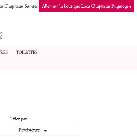
a Chapiteau Saintes
Aller sur la boutique Loca Chapiteau Puymoyen
RES
TOILETTES
Trier par :

Pertinence