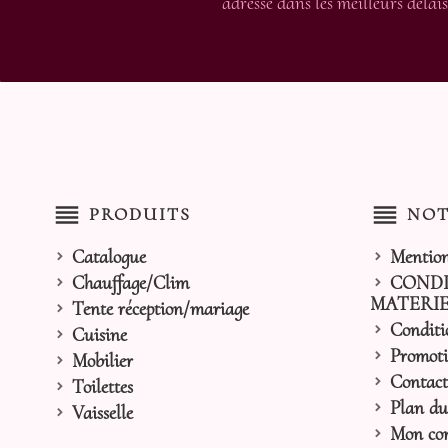
adressé dans les meilleurs délais
reorder
reorder
PRODUITS
NOT
Catalogue
Mention
Chauffage/Clim
CONDI
MATERIE
Tente réception/mariage
Conditi
Cuisine
Promoti
Mobilier
Contact
Toilettes
Plan du 
Vaisselle
Mon co