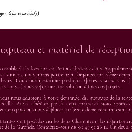
e 1-6 de 11 article(s)
hapiteau et matériel de récepti
urnable de la location en Poitou-Charentes et à Angoulême me
res années, nous avons participé à l'organisation d’évènement
liales…) aux manifestations publiques (foires, associations…) 
gurations…) nous apportons une solution à tous vos projets.
 nous nous adaptons à votre demande, du montage de la tente 
isselle. Aussi n'hésitez pas à nous contacter nous sommes
 nous pouvons nous déplacer sur le site de votre manifestation
t tentes sont possibles sur les deux Charentes et les départemen
t de la Gironde. Contactez-nous au 05 45 91 26 11. Un devis pe