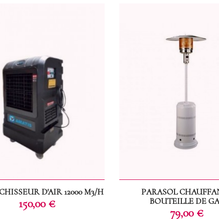
CHISSEUR D'AIR 12000 M3/H
PARASOL CHAUFFAN
Prix
BOUTEILLE DE G
150,00 €
Prix
79,00 €