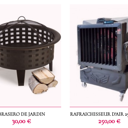
BRASERO DE JARDIN
RAFRAICHISSEUR D'AIR 2
Prix
Prix
30,00 €
250,00 €