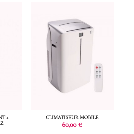
T +
CLIMATISEUR MOBILE
AZ
Prix
60,00 €