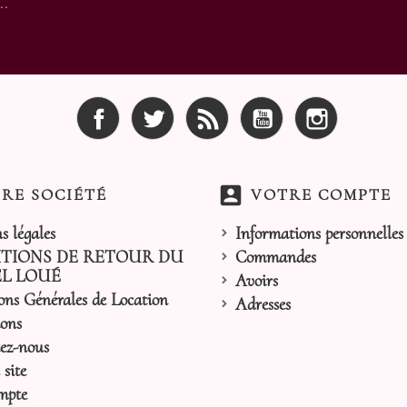
..
Facebook
Twitter
Rss
YouTube
Instagram
account_box
RE SOCIÉTÉ
VOTRE COMPTE
s légales
Informations personnelles
TIONS DE RETOUR DU
Commandes
L LOUÉ
Avoirs
ons Générales de Location
Adresses
ons
ez-nous
site
mpte