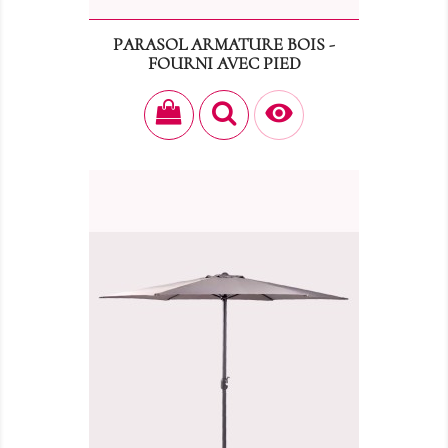
PARASOL ARMATURE BOIS -
FOURNI AVEC PIED
Prix
30,00 €
