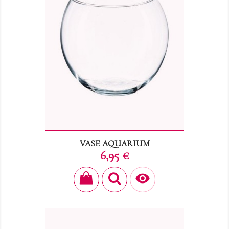
VASE AQUARIUM
Prix
6,95 €
