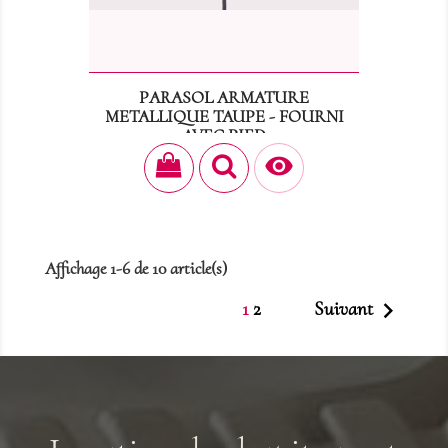
PARASOL ARMATURE
METALLIQUE TAUPE - FOURNI
AVEC PIED
Prix
12,60 €

Affichage 1-6 de 10 article(s)

1
2
Suivant