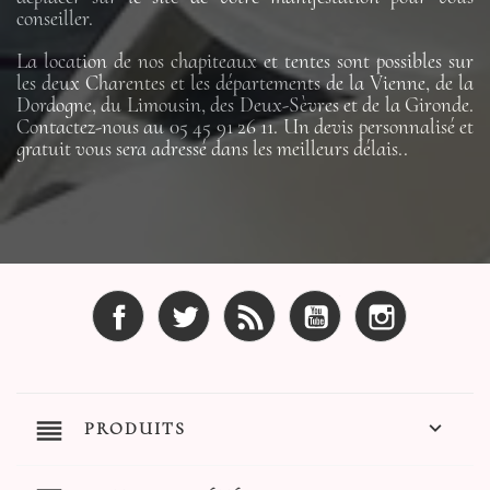
conseiller.
La location de nos chapiteaux et tentes sont possibles sur
les deux Charentes et les départements de la Vienne, de la
Dordogne, du Limousin, des Deux-Sèvres et de la Gironde.
Contactez-nous au 05 45 91 26 11. Un devis personnalisé et
gratuit vous sera adressé dans les meilleurs délais..
Facebook
Twitter
Rss
YouTube
Instagram
reorder

PRODUITS