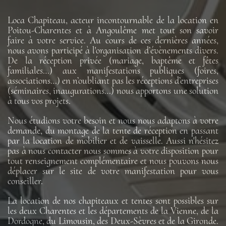
Loca Chapiteau, acteur incontournable de la location en
Poitou-Charentes et à Angoulême met tout son savoir
faire à votre service. Au cours de ces dernières années,
nous avons participé à l'organisation d’évènements divers.
De la réception privée (mariage, baptême et fêtes
familiales…) aux manifestations publiques (foires,
associations…) en n’oubliant pas les réceptions d’entreprises
(séminaires, inaugurations…) nous apportons une solution
à tous vos projets.
Nous étudions votre besoin et nous nous adaptons à votre
demande, du montage de la tente de réception en passant
par la location de mobilier et de vaisselle. Aussi n'hésitez
pas à nous contacter nous sommes à votre disposition pour
tout renseignement complémentaire et nous pouvons nous
déplacer sur le site de votre manifestation pour vous
conseiller.
La location de nos chapiteaux et tentes sont possibles sur
les deux Charentes et les départements de la Vienne, de la
Dordogne, du Limousin, des Deux-Sèvres et de la Gironde.