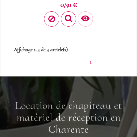
Prix
0,30 €

Affichage 1-4 de 4 article(s)
1
Location de chapiteau et
matériel de réception en
Charente