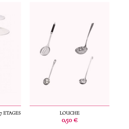
7 ETAGES
LOUCHE
Prix
0,50 €