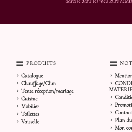
adressé dans les meilleurs délais
reorder
reorder
PRODUITS
NOT
Catalogue
Mention
Chauffage/Clim
CONDI
MATERIE
Tente réception/mariage
Conditi
Cuisine
Promoti
Mobilier
Contact
Toilettes
Plan du 
Vaisselle
Mon co