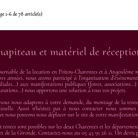
ge 1-6 de 78 article(s)
hapiteau et matériel de récepti
urnable de la location en Poitou-Charentes et à Angoulême me
res années, nous avons participé à l'organisation d’évènement
liales…) aux manifestations publiques (foires, associations…) 
gurations…) nous apportons une solution à tous vos projets.
 nous nous adaptons à votre demande, du montage de la tente 
isselle. Aussi n'hésitez pas à nous contacter nous sommes
 nous pouvons nous déplacer sur le site de votre manifestation
t tentes sont possibles sur les deux Charentes et les départemen
t de la Gironde. Contactez-nous au 05 45 91 26 11. Un devis pe