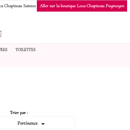
a Chapiteau Saintes
Aller sur la boutique Loca Chapiteau Puymoyen
RES
TOILETTES
Trier par :

Pertinence