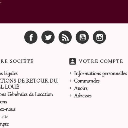
..
Facebook
Twitter
Rss
YouTube
Instagram
account_box
RE SOCIÉTÉ
VOTRE COMPTE
s légales
Informations personnelles
TIONS DE RETOUR DU
Commandes
L LOUÉ
Avoirs
ons Générales de Location
Adresses
ons
ez-nous
site
mpte