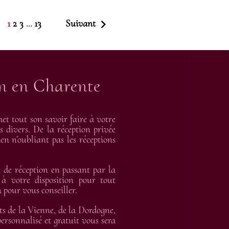

1
2
3
13
Suivant
…
on en Charente
t tout son savoir faire à votre
s divers. De la réception privée
en n’oubliant pas les réceptions
de réception en passant par la
 à votre disposition pour tout
 pour vous conseiller.
ts de la Vienne, de la Dordogne,
rsonnalisé et gratuit vous sera