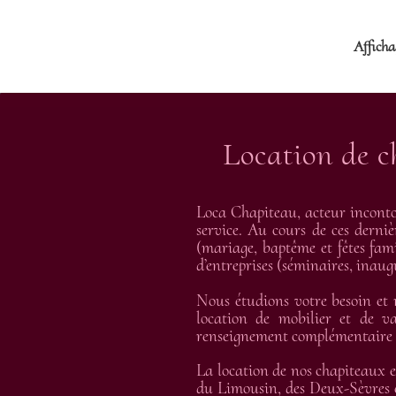
Affichag
Location de c
Loca Chapiteau, acteur inconto
service. Au cours de ces derniè
(mariage, baptême et fêtes fami
d’entreprises (séminaires, inau
Nous étudions votre besoin et
location de mobilier et de va
renseignement complémentaire et
La location de nos chapiteaux e
du Limousin, des Deux-Sèvres e