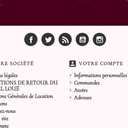
..
Facebook
Twitter
Rss
YouTube
Instagram
account_box
RE SOCIÉTÉ
VOTRE COMPTE
s légales
Informations personnelles
TIONS DE RETOUR DU
Commandes
L LOUÉ
Avoirs
ons Générales de Location
Adresses
ons
ez-nous
site
mpte