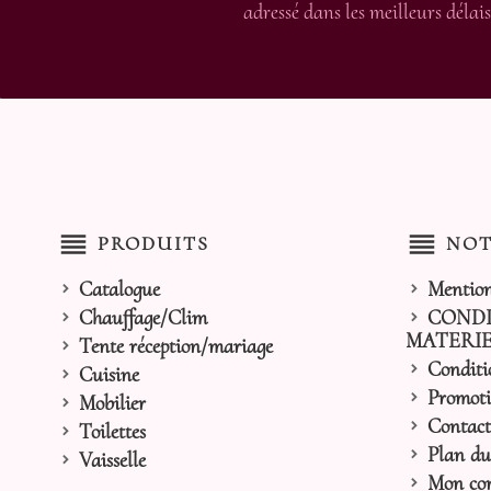
adressé dans les meilleurs délais
reorder
reorder
PRODUITS
NOT
Catalogue
Mention
Chauffage/Clim
CONDI
MATERIE
Tente réception/mariage
Conditi
Cuisine
Promoti
Mobilier
Contact
Toilettes
Plan du 
Vaisselle
Mon co