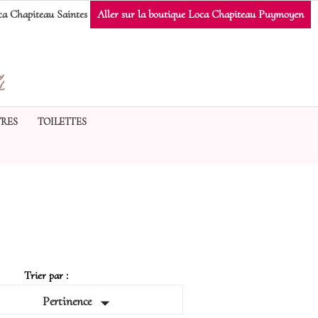
a Chapiteau Saintes
Aller sur la boutique Loca Chapiteau Puymoyen
RES
TOILETTES
Trier par :

Pertinence