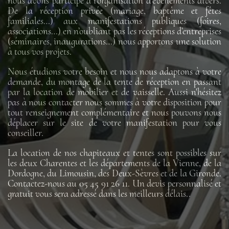
nous avons participé à l'organisation d’évènements divers.
De la réception privée (mariage, baptême et fêtes
familiales…) aux manifestations publiques (foires,
associations…) en n’oubliant pas les réceptions d’entreprises
(séminaires, inaugurations…) nous apportons une solution
à tous vos projets.
Nous étudions votre besoin et nous nous adaptons à votre
demande, du montage de la tente de réception en passant
par la location de mobilier et de vaisselle. Aussi n'hésitez
pas à nous contacter nous sommes à votre disposition pour
tout renseignement complémentaire et nous pouvons nous
déplacer sur le site de votre manifestation pour vous
conseiller.
La location de nos chapiteaux et tentes sont possibles sur
les deux Charentes et les départements de la Vienne, de la
Dordogne, du Limousin, des Deux-Sèvres et de la Gironde.
Contactez-nous au 05 45 91 26 11. Un devis personnalisé et
gratuit vous sera adressé dans les meilleurs délais..