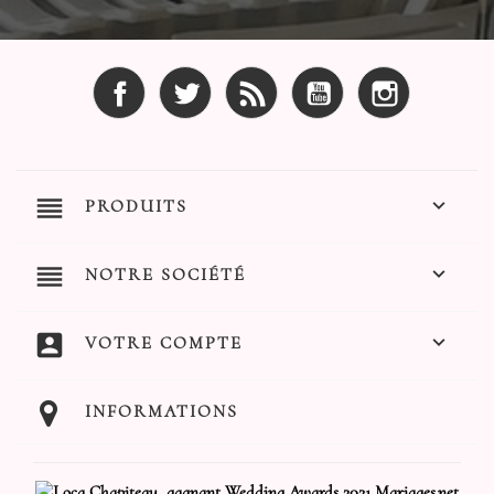
Facebook
Twitter
Rss
YouTube
Instagram
reorder

PRODUITS
reorder

NOTRE SOCIÉTÉ
account_box

VOTRE COMPTE
INFORMATIONS