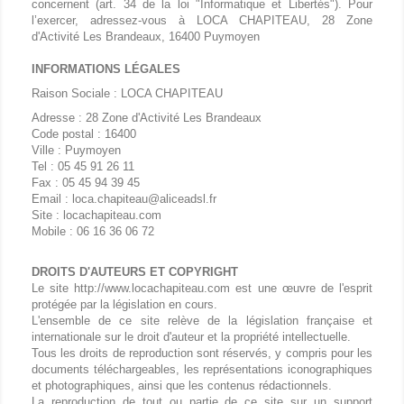
concernent (art. 34 de la loi "Informatique et Libertés"). Pour
l’exercer, adressez-vous à LOCA CHAPITEAU, 28 Zone
d'Activité Les Brandeaux, 16400 Puymoyen
INFORMATIONS LÉGALES
Raison Sociale : LOCA CHAPITEAU
Adresse : 28 Zone d'Activité Les Brandeaux
Code postal : 16400
Ville : Puymoyen
Tel : 05 45 91 26 11
Fax : 05 45 94 39 45
Email : loca.chapiteau@aliceadsl.fr
Site : locachapiteau.com
Mobile : 06 16 36 06 72
DROITS D'AUTEURS ET COPYRIGHT
Le site http://www.locachapiteau.com est une œuvre de l'esprit
protégée par la législation en cours.
L'ensemble de ce site relève de la législation française et
internationale sur le droit d'auteur et la propriété intellectuelle.
Tous les droits de reproduction sont réservés, y compris pour les
documents téléchargeables, les représentations iconographiques
et photographiques, ainsi que les contenus rédactionnels.
La reproduction de tout ou partie de ce site sur un support