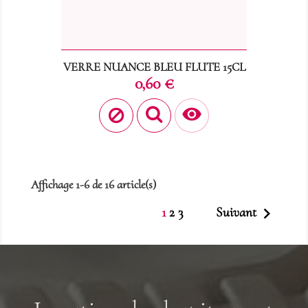
VERRE NUANCE BLEU FLUTE 15CL
Prix
0,60 €

Affichage 1-6 de 16 article(s)

1
2
3
Suivant