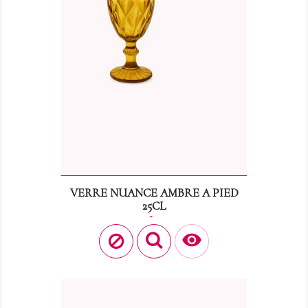
VERRE NUANCE AMBRE A PIED
25CL
Prix
0,60 €
