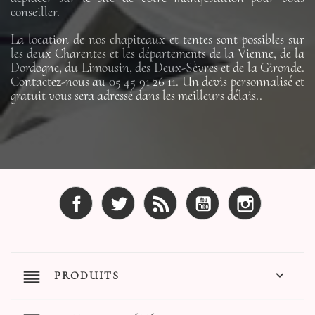
conseiller.
La location de nos chapiteaux et tentes sont possibles sur
les deux Charentes et les départements de la Vienne, de la
Dordogne, du Limousin, des Deux-Sèvres et de la Gironde.
Contactez-nous au 05 45 91 26 11. Un devis personnalisé et
gratuit vous sera adressé dans les meilleurs délais..
Facebook
Twitter
Rss
YouTube
Instagram
reorder

PRODUITS