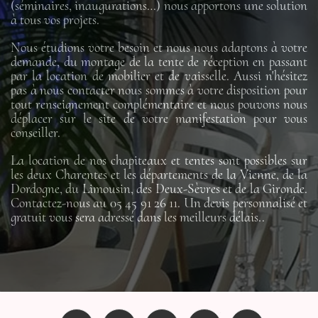
(séminaires, inaugurations…) nous apportons une solution
à tous vos projets.
Nous étudions votre besoin et nous nous adaptons à votre
demande, du montage de la tente de réception en passant
par la location de mobilier et de vaisselle. Aussi n'hésitez
pas à nous contacter nous sommes à votre disposition pour
tout renseignement complémentaire et nous pouvons nous
déplacer sur le site de votre manifestation pour vous
conseiller.
La location de nos chapiteaux et tentes sont possibles sur
les deux Charentes et les départements de la Vienne, de la
Dordogne, du Limousin, des Deux-Sèvres et de la Gironde.
Contactez-nous au 05 45 91 26 11. Un devis personnalisé et
gratuit vous sera adressé dans les meilleurs délais..
Facebook
Twitter
Rss
YouTube
Instagram