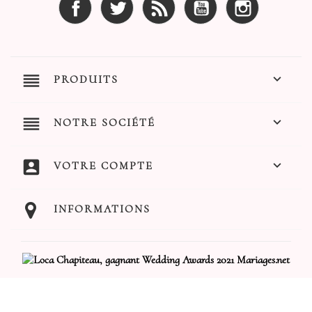
reorder

PRODUITS
reorder

NOTRE SOCIÉTÉ
account_box

VOTRE COMPTE
INFORMATIONS