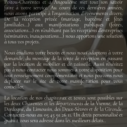
Poitou-Charentes et à Angoulême met tout son savoir
faire à votre service. Au cours de ces dernières années,
nous avons participé à l'organisation d’évènements divers.
De la réception privée (mariage, baptême et fêtes
familiales…) aux manifestations publiques (foires,
associations…) en n’oubliant pas les réceptions d’entreprises
(séminaires, inaugurations…) nous apportons une solution
à tous vos projets.
Nous étudions votre besoin et nous nous adaptons à votre
demande, du montage de la tente de réception en passant
par la location de mobilier et de vaisselle. Aussi n'hésitez
pas à nous contacter nous sommes à votre disposition pour
tout renseignement complémentaire et nous pouvons nous
déplacer sur le site de votre manifestation pour vous
conseiller.
La location de nos chapiteaux et tentes sont possibles sur
les deux Charentes et les départements de la Vienne, de la
Dordogne, du Limousin, des Deux-Sèvres et de la Gironde.
Contactez-nous au 05 45 91 26 11. Un devis personnalisé et
gratuit vous sera adressé dans les meilleurs délais..