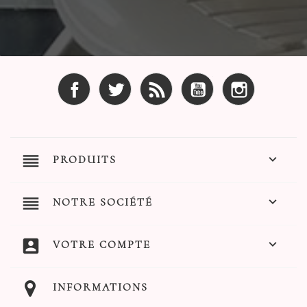
Facebook
Twitter
Rss
YouTube
Instagram
reorder

PRODUITS
reorder

NOTRE SOCIÉTÉ
account_box

VOTRE COMPTE
INFORMATIONS