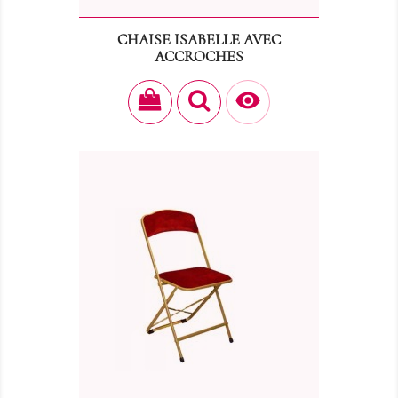
CHAISE ISABELLE AVEC
ACCROCHES
Prix
4,00 €
