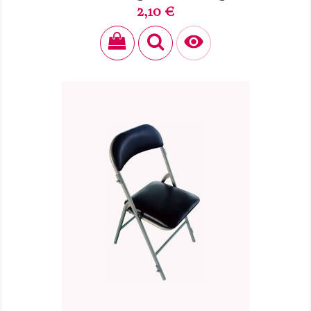
Prix
2,10 €
