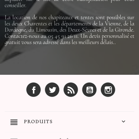
conseiller.
La location de nos chapiteaux et tentes sont possibles sur
les deux Charentes et les départements de la Vienne, de la
Dordogne, du Limousin, des Deux-Sèvres et de la Gironde.
Contactez-nous au 05 45 91 26 11. Un devis personnalisé et
gratuit vous sera adressé dans les meilleurs délais..
Facebook
Twitter
Rss
YouTube
Instagram
reorder

PRODUITS