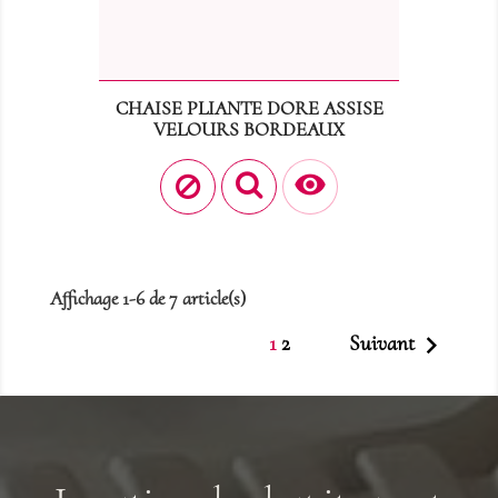
CHAISE PLIANTE DORE ASSISE
VELOURS BORDEAUX
Prix
4,00 €

Affichage 1-6 de 7 article(s)

1
2
Suivant