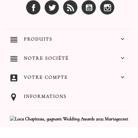
Facebook
Twitter
Rss
YouTube
Instagram
reorder

PRODUITS
reorder

NOTRE SOCIÉTÉ
account_box

VOTRE COMPTE
INFORMATIONS