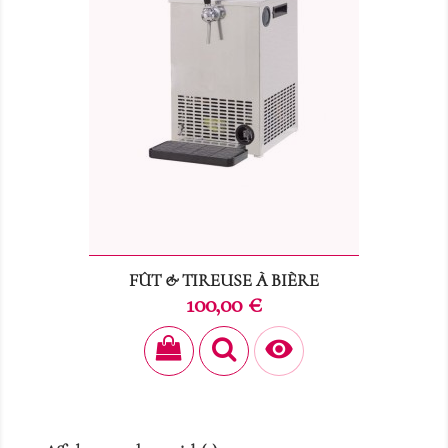
FÛT & TIREUSE À BIÈRE
Prix
100,00 €
