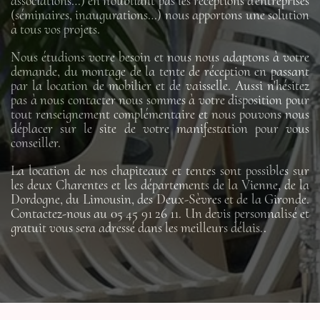
associations…) en n’oubliant pas les réceptions d’entreprises
(séminaires, inaugurations…) nous apportons une solution
à tous vos projets.
Nous étudions votre besoin et nous nous adaptons à votre
demande, du montage de la tente de réception en passant
par la location de mobilier et de vaisselle. Aussi n'hésitez
pas à nous contacter nous sommes à votre disposition pour
tout renseignement complémentaire et nous pouvons nous
déplacer sur le site de votre manifestation pour vous
conseiller.
La location de nos chapiteaux et tentes sont possibles sur
les deux Charentes et les départements de la Vienne, de la
Dordogne, du Limousin, des Deux-Sèvres et de la Gironde.
Contactez-nous au 05 45 91 26 11. Un devis personnalisé et
gratuit vous sera adressé dans les meilleurs délais..