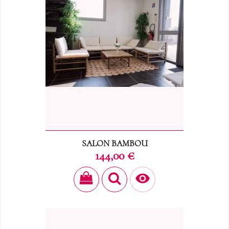
SALON BAMBOU
Prix
144,00 €
