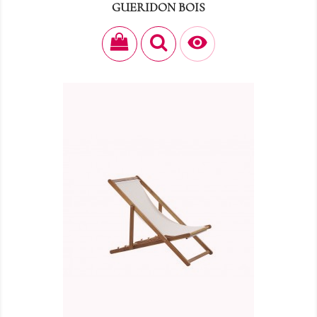
GUERIDON BOIS
Prix
24,00 €
