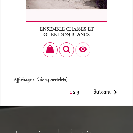
ENSEMBLE CHAISES ET
GUERIDON BLANCS
Prix
15,60 €

Affichage 1-6 de 14 article(s)

1
2
3
Suivant