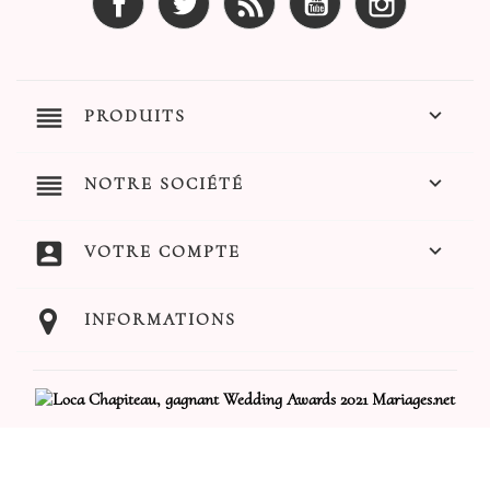
reorder

PRODUITS
reorder

NOTRE SOCIÉTÉ
account_box

VOTRE COMPTE
INFORMATIONS