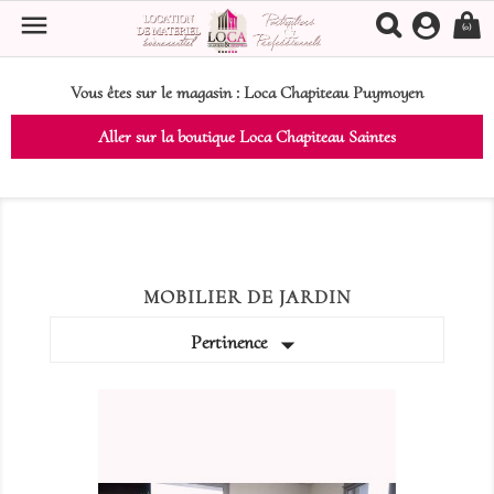

(0)
Vous êtes sur le magasin :
Loca Chapiteau Puymoyen
Aller sur la boutique Loca Chapiteau Saintes
MOBILIER DE JARDIN

Pertinence