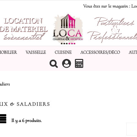
Vous êtes sur le magasin :
Loc
MOBILIER
VAISSELLE
CUISINE
ACCESSOIRES/DÉCO
AUT
(0)
adiers
UX & SALADIERS
Il y a 6 produits.