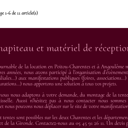
e 1-6 de 11 article(s)
hapiteau et matériel de récepti
urnable de la location en Poitou-Charentes et à Angoulême me
res années, nous avons participé à l'organisation d’évènement
liales…) aux manifestations publiques (foires, associations…) 
gurations…) nous apportons une solution à tous vos projets.
 nous nous adaptons à votre demande, du montage de la tente 
isselle. Aussi n'hésitez pas à nous contacter nous sommes
 nous pouvons nous déplacer sur le site de votre manifestation
t tentes sont possibles sur les deux Charentes et les départemen
t de la Gironde. Contactez-nous au 05 45 91 26 11. Un devis pe