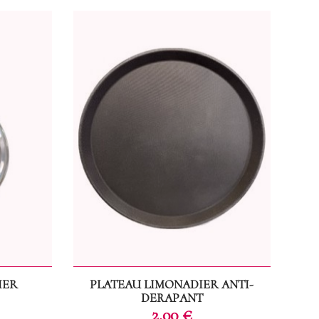
IER
PLATEAU LIMONADIER ANTI-
DERAPANT
Prix
2,00 €