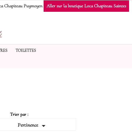
a Chapiteau Puymoyen
Aller sur la boutique Loca Chapiteau Saintes
RES
TOILETTES
Trier par :

Pertinence