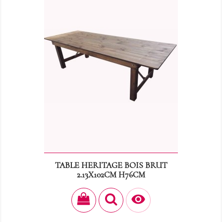
TABLE HERITAGE BOIS BRUT
2.13X102CM H76CM
Prix
45,00 €
