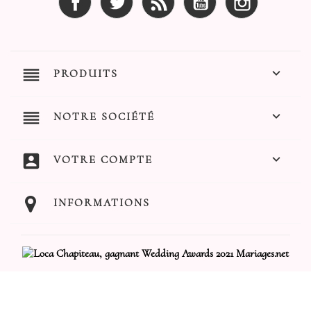
reorder

PRODUITS
reorder

NOTRE SOCIÉTÉ
account_box

VOTRE COMPTE
INFORMATIONS