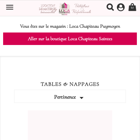

(0)
Vous êtes sur le magasin :
Loca Chapiteau Puymoyen
Aller sur la boutique Loca Chapiteau Saintes
TABLES & NAPPAGES

Pertinence