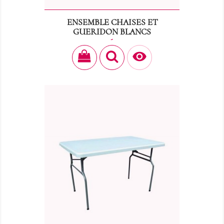
ENSEMBLE CHAISES ET
GUERIDON BLANCS
Prix
15,60 €
