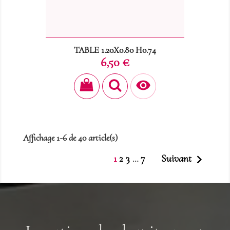
TABLE 1.20X0.80 H0.74
Prix
6,50 €

Affichage 1-6 de 40 article(s)

1
2
3
7
Suivant
…