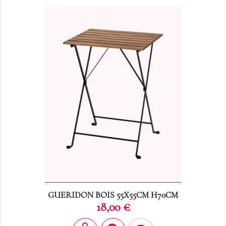
GUERIDON BOIS 55X55CM H70CM
Prix
18,00 €