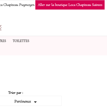
a Chapiteau Puymoyen
Aller sur la boutique Loca Chapiteau Saintes
RES
TOILETTES
Trier par :

Pertinence