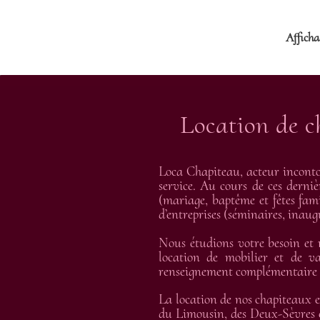
Affichag
Location de c
Loca Chapiteau, acteur inconto
service. Au cours de ces derniè
(mariage, baptême et fêtes fami
d’entreprises (séminaires, inau
Nous étudions votre besoin et
location de mobilier et de va
renseignement complémentaire et
La location de nos chapiteaux e
du Limousin, des Deux-Sèvres e