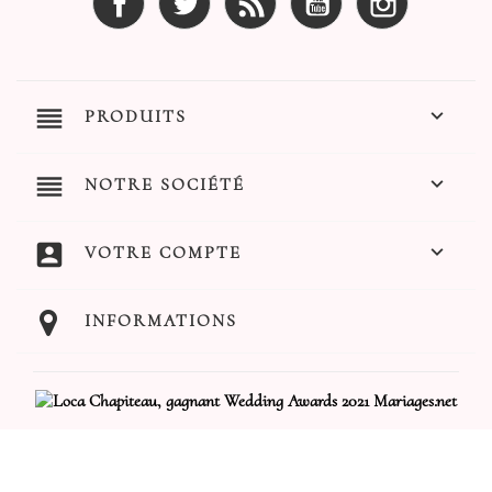
reorder

PRODUITS
reorder

NOTRE SOCIÉTÉ
account_box

VOTRE COMPTE
INFORMATIONS