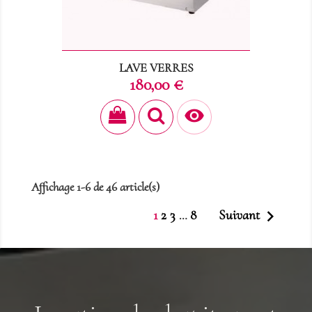
LAVE VERRES
Prix
180,00 €

Affichage 1-6 de 46 article(s)

1
2
3
8
Suivant
…