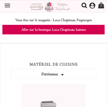

(0)
Vous êtes sur le magasin :
Loca Chapiteau Puymoyen
Aller sur la boutique Loca Chapiteau Saintes
MATÉRIEL DE CUISINE

Pertinence