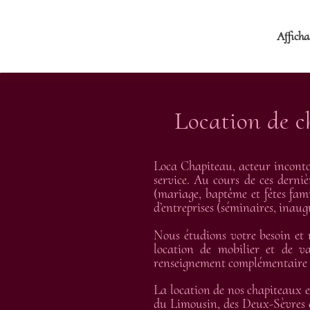
Affichag
Location de c
Loca Chapiteau, acteur inconto
service. Au cours de ces derniè
(mariage, baptême et fêtes fami
d’entreprises (séminaires, inau
Nous étudions votre besoin et
location de mobilier et de va
renseignement complémentaire et
La location de nos chapiteaux e
du Limousin, des Deux-Sèvres e