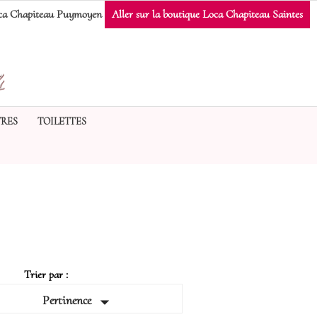
a Chapiteau Puymoyen
Aller sur la boutique Loca Chapiteau Saintes
RES
TOILETTES
Trier par :

Pertinence