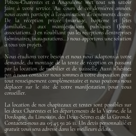
Poitou-Charentes et à Angoulême met tout son savoir
faire à votre service. Au cours de ces dernières années,
nous avons participé à l'organisation d’évènements divers.
De la réception privée (mariage, baptême et fêtes
familiales…) aux manifestations publiques (foires,
associations…) en n’oubliant pas les réceptions d’entreprises
(séminaires, inaugurations…) nous apportons une solution
à tous vos projets.
Nous étudions votre besoin et nous nous adaptons à votre
demande, du montage de la tente de réception en passant
par la location de mobilier et de vaisselle. Aussi n'hésitez
pas à nous contacter nous sommes à votre disposition pour
tout renseignement complémentaire et nous pouvons nous
déplacer sur le site de votre manifestation pour vous
conseiller.
La location de nos chapiteaux et tentes sont possibles sur
les deux Charentes et les départements de la Vienne, de la
Dordogne, du Limousin, des Deux-Sèvres et de la Gironde.
Contactez-nous au 05 45 91 26 11. Un devis personnalisé et
gratuit vous sera adressé dans les meilleurs délais..