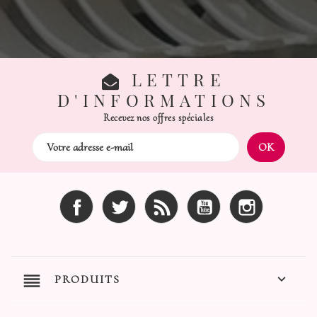
LETTRE
D'INFORMATIONS
Recevez nos offres spéciales
Facebook
Twitter
Rss
YouTube
Instagram
reorder

PRODUITS