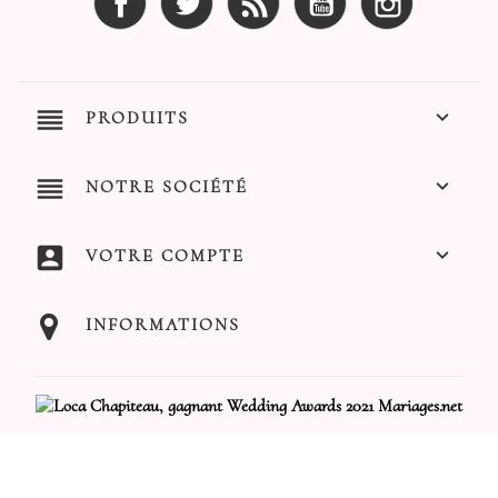
reorder

PRODUITS
reorder

NOTRE SOCIÉTÉ
account_box

VOTRE COMPTE
INFORMATIONS