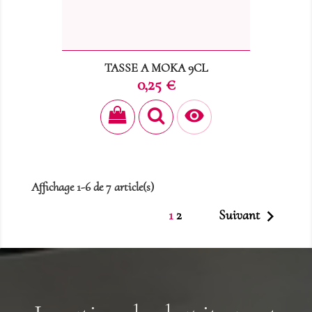
TASSE A MOKA 9CL
Prix
0,25 €

Affichage 1-6 de 7 article(s)

1
2
Suivant