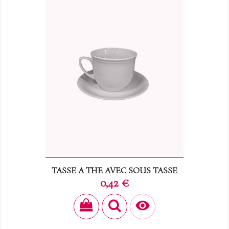
TASSE A THE AVEC SOUS TASSE
Prix
0,42 €
