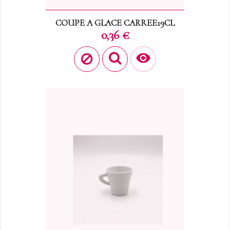
COUPE A GLACE CARREE19CL
Prix
0,36 €
