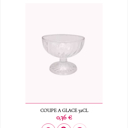
COUPE A GLACE 32CL
Prix
0,36 €