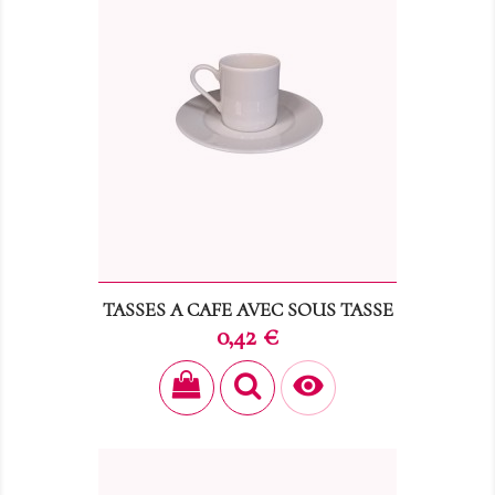
TASSES A CAFE AVEC SOUS TASSE
Prix
0,42 €
