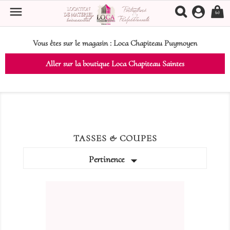

(0)
Vous êtes sur le magasin :
Loca Chapiteau Puymoyen
Aller sur la boutique Loca Chapiteau Saintes
TASSES & COUPES

Pertinence