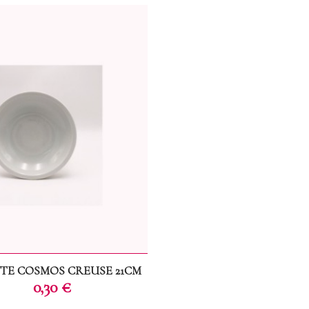
TTE COSMOS CREUSE 21CM
Prix
0,30 €