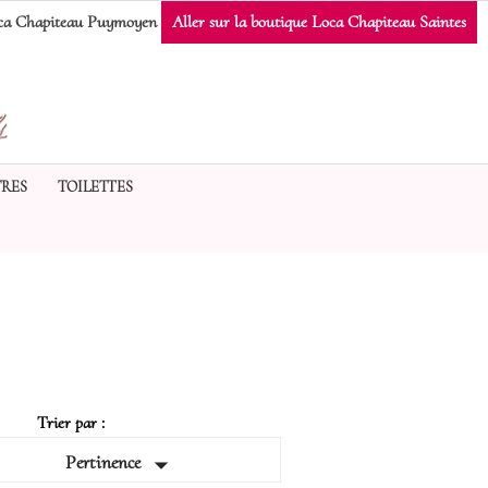
a Chapiteau Puymoyen
Aller sur la boutique Loca Chapiteau Saintes
RES
TOILETTES
Trier par :

Pertinence