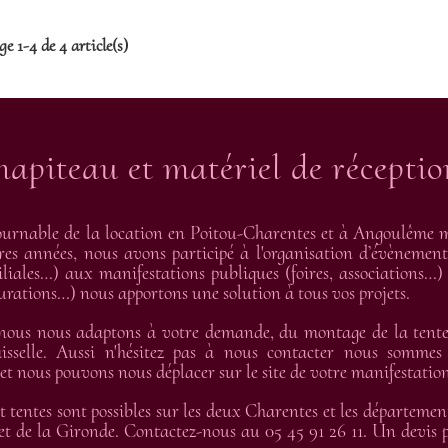
ge 1-4 de 4 article(s)
hapiteau et matériel de récepti
urnable de la location en Poitou-Charentes et à Angoulême me
res années, nous avons participé à l'organisation d’évènement
liales…) aux manifestations publiques (foires, associations…) 
gurations…) nous apportons une solution à tous vos projets.
 nous nous adaptons à votre demande, du montage de la tente 
isselle. Aussi n'hésitez pas à nous contacter nous sommes
 nous pouvons nous déplacer sur le site de votre manifestation
t tentes sont possibles sur les deux Charentes et les départemen
t de la Gironde. Contactez-nous au 05 45 91 26 11. Un devis pe