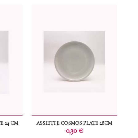
E 24 CM
ASSIETTE COSMOS PLATE 28CM
Prix
0,30 €