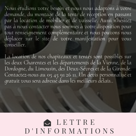
Nous étudions votre besoin et nous nous adaptons à votre
demande, du montage de la tente de réception en passant
par la location de mobilier et de vaisselle. Aussi n'hésitez
pas à nous contacter nous sommes à votre disposition pour
tout renseignement complémentaire et nous pouvons nous
déplacer sur le site de votre manifestation pour vous
conseiller.
La location de nos chapiteaux et tentes sont possibles sur
les deux Charentes et les départements de la Vienne, de la
Dordogne, du Limousin, des Deux-Sèvres et de la Gironde.
Contactez-nous au 05 45 91 26 11. Un devis personnalisé et
gratuit vous sera adressé dans les meilleurs délais..
LETTRE
D'INFORMATIONS