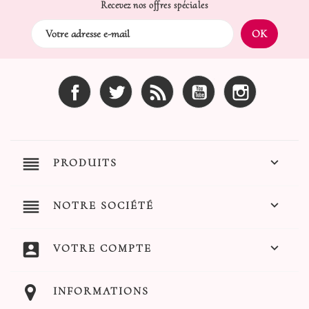
Recevez nos offres spéciales
Facebook
Twitter
Rss
YouTube
Instagram
reorder

PRODUITS
reorder

NOTRE SOCIÉTÉ
account_box

VOTRE COMPTE
INFORMATIONS