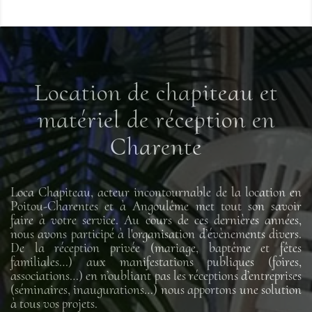
Location de chapiteau et
matériel de réception en
Charente
Loca Chapiteau, acteur incontournable de la location en
Poitou-Charentes et à Angoulême met tout son savoir
faire à votre service. Au cours de ces dernières années,
nous avons participé à l'organisation d’évènements divers.
De la réception privée (mariage, baptême et fêtes
familiales…) aux manifestations publiques (foires,
associations…) en n’oubliant pas les réceptions d’entreprises
(séminaires, inaugurations…) nous apportons une solution
à tous vos projets.