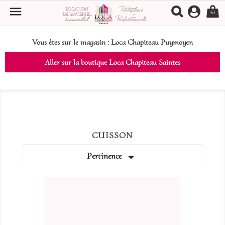

(0)
Vous êtes sur le magasin :
Loca Chapiteau Puymoyen
Aller sur la boutique Loca Chapiteau Saintes
CUISSON

Pertinence