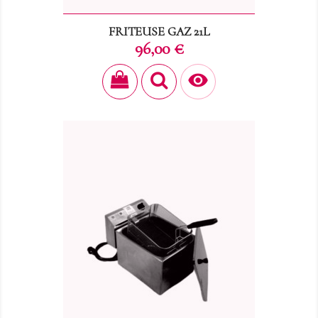
FRITEUSE GAZ 21L
Prix
96,00 €
