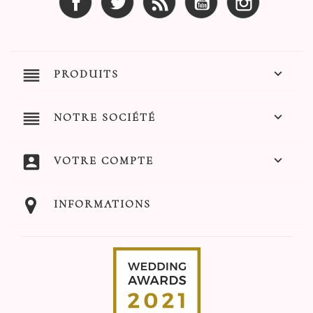
reorder

PRODUITS
reorder

NOTRE SOCIÉTÉ
account_box

VOTRE COMPTE
INFORMATIONS