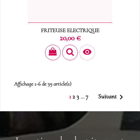
FRITEUSE ELECTRIQUE
Prix
20,00 €

Affichage 1-6 de 39 article(s)

1
2
3
7
Suivant
…