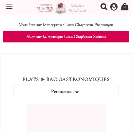

(0)
Vous êtes sur le magasin :
Loca Chapiteau Puymoyen
Aller sur la boutique Loca Chapiteau Saintes
PLATS & BAC GASTRONOMIQUES

Pertinence