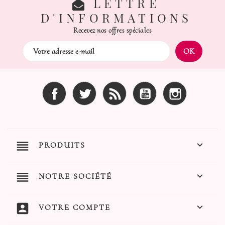
LETTRE
D'INFORMATIONS
Recevez nos offres spéciales
Facebook
Twitter
Rss
YouTube
Instagram
reorder

PRODUITS
reorder

NOTRE SOCIÉTÉ
account_box

VOTRE COMPTE