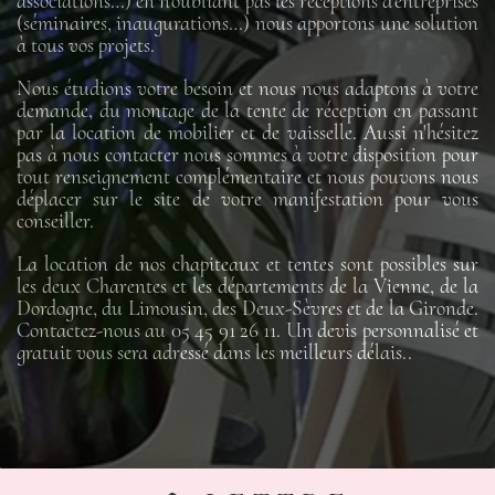
associations…) en n’oubliant pas les réceptions d’entreprises
(séminaires, inaugurations…) nous apportons une solution
à tous vos projets.
Nous étudions votre besoin et nous nous adaptons à votre
demande, du montage de la tente de réception en passant
par la location de mobilier et de vaisselle. Aussi n'hésitez
pas à nous contacter nous sommes à votre disposition pour
tout renseignement complémentaire et nous pouvons nous
déplacer sur le site de votre manifestation pour vous
conseiller.
La location de nos chapiteaux et tentes sont possibles sur
les deux Charentes et les départements de la Vienne, de la
Dordogne, du Limousin, des Deux-Sèvres et de la Gironde.
Contactez-nous au 05 45 91 26 11. Un devis personnalisé et
gratuit vous sera adressé dans les meilleurs délais..