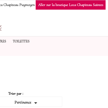
a Chapiteau Puymoyen
Aller sur la boutique Loca Chapiteau Saintes
RES
TOILETTES
Trier par :

Pertinence