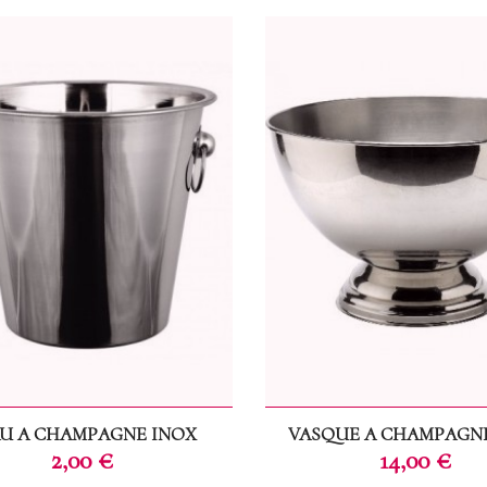
U A CHAMPAGNE INOX
VASQUE A CHAMPAGN
Prix
Prix
2,00 €
14,00 €