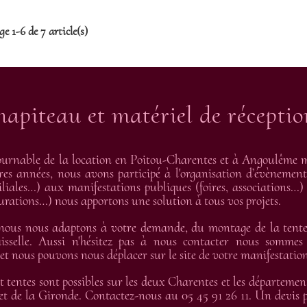
ge 1-6 de 7 article(s)
hapiteau et matériel de récepti
urnable de la location en Poitou-Charentes et à Angoulême me
res années, nous avons participé à l'organisation d’évènement
liales…) aux manifestations publiques (foires, associations…) 
gurations…) nous apportons une solution à tous vos projets.
 nous nous adaptons à votre demande, du montage de la tente 
isselle. Aussi n'hésitez pas à nous contacter nous sommes
 nous pouvons nous déplacer sur le site de votre manifestation
t tentes sont possibles sur les deux Charentes et les départemen
t de la Gironde. Contactez-nous au 05 45 91 26 11. Un devis pe