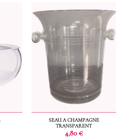
Prix
24,00 €
SEAU A CHAMPAGNE
TRANSPARENT
Prix
4,80 €