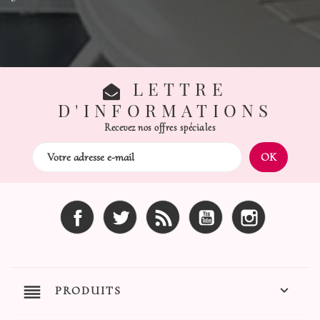
LETTRE
D'INFORMATIONS
Recevez nos offres spéciales
Facebook
Twitter
Rss
YouTube
Instagram
reorder

PRODUITS