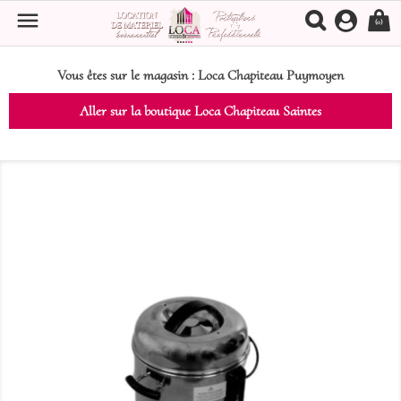

(0)
Vous êtes sur le magasin :
Loca Chapiteau Puymoyen
Aller sur la boutique Loca Chapiteau Saintes