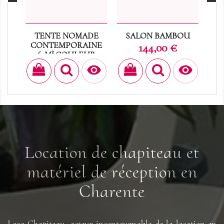
TENTE NOMADE
SALON BAMBOU
CONTEMPORAINE
Prix
144,00 €
63M² COULEUR
SABLE


Prix
0,00 €
Location de chapiteau et
matériel de réception en
Charente
Loca Chapiteau, acteur incontournable de la location en