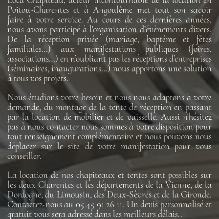
Poitou-Charentes et à Angoulême met tout son savoir
faire à votre service. Au cours de ces dernières années,
nous avons participé à l'organisation d’évènements divers.
De la réception privée (mariage, baptême et fêtes
familiales…) aux manifestations publiques (foires,
associations…) en n’oubliant pas les réceptions d’entreprises
(séminaires, inaugurations…) nous apportons une solution
à tous vos projets.
Nous étudions votre besoin et nous nous adaptons à votre
demande, du montage de la tente de réception en passant
par la location de mobilier et de vaisselle. Aussi n'hésitez
pas à nous contacter nous sommes à votre disposition pour
tout renseignement complémentaire et nous pouvons nous
déplacer sur le site de votre manifestation pour vous
conseiller.
La location de nos chapiteaux et tentes sont possibles sur
les deux Charentes et les départements de la Vienne, de la
Dordogne, du Limousin, des Deux-Sèvres et de la Gironde.
Contactez-nous au 05 45 91 26 11. Un devis personnalisé et
gratuit vous sera adressé dans les meilleurs délais..