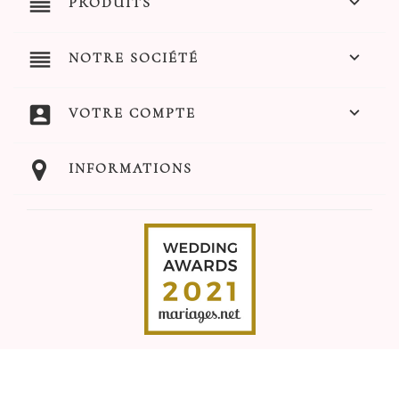
reorder

PRODUITS
reorder

NOTRE SOCIÉTÉ
account_box

VOTRE COMPTE
INFORMATIONS