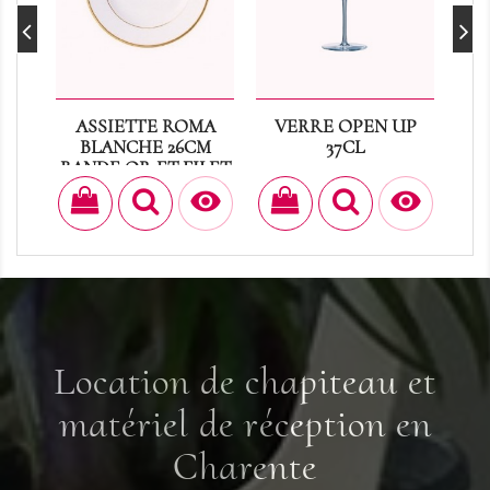
ASSIETTE ROMA
VERRE OPEN UP
F
BLANCHE 26CM
37CL
P
BANDE OR ET FILET
Prix
0,90 €
OR


Prix
0,40 €
Location de chapiteau et
matériel de réception en
Charente