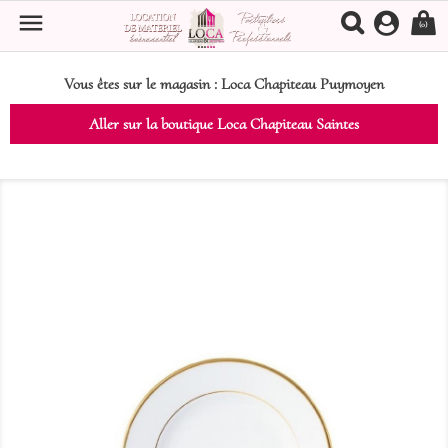

(0)
Vous êtes sur le magasin :
Loca Chapiteau Puymoyen
Aller sur la boutique Loca Chapiteau Saintes