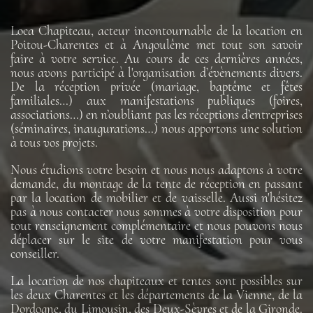
Loca Chapiteau, acteur incontournable de la location en
Poitou-Charentes et à Angoulême met tout son savoir
faire à votre service. Au cours de ces dernières années,
nous avons participé à l'organisation d’évènements divers.
De la réception privée (mariage, baptême et fêtes
familiales…) aux manifestations publiques (foires,
associations…) en n’oubliant pas les réceptions d’entreprises
(séminaires, inaugurations…) nous apportons une solution
à tous vos projets.
Nous étudions votre besoin et nous nous adaptons à votre
demande, du montage de la tente de réception en passant
par la location de mobilier et de vaisselle. Aussi n'hésitez
pas à nous contacter nous sommes à votre disposition pour
tout renseignement complémentaire et nous pouvons nous
déplacer sur le site de votre manifestation pour vous
conseiller.
La location de nos chapiteaux et tentes sont possibles sur
les deux Charentes et les départements de la Vienne, de la
Dordogne, du Limousin, des Deux-Sèvres et de la Gironde.