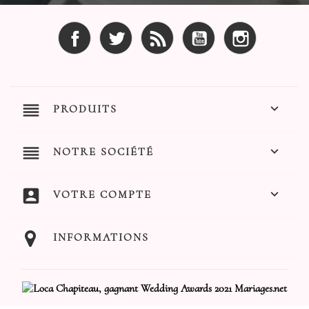
Facebook
Twitter
Rss
YouTube
Instagram
reorder

PRODUITS
reorder

NOTRE SOCIÉTÉ
account_box

VOTRE COMPTE
INFORMATIONS