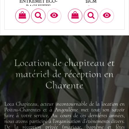
ENTREMET ECO-
21CM
BAGUETTE
Prix
0,84 €
Prix
0,30 €


Location de chapiteau et
matériel de réception en
Charente
Loca Chapiteau, acteur incontournable de la location en
Poitou-Charentes et à Angoulême met tout son savoir
faire à votre service. Au cours de ces dernières années,
nous avons participé à l'organisation d’évènements divers.
De la réception privée (mariage, baptême et fêtes