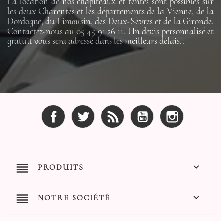
La location de nos chapiteaux et tentes sont possibles sur
les deux Charentes et les départements de la Vienne, de la
Dordogne, du Limousin, des Deux-Sèvres et de la Gironde.
Contactez-nous au 05 45 91 26 11. Un devis personnalisé et
gratuit vous sera adressé dans les meilleurs délais..
Facebook
Twitter
Rss
YouTube
Instagram
reorder

PRODUITS
reorder

NOTRE SOCIÉTÉ