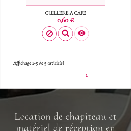
CUILLERE A CAFE
Prix
0,60 €

Affichage 1-5 de 5 article(s)
1
Location de chapiteau et
matériel de réception en