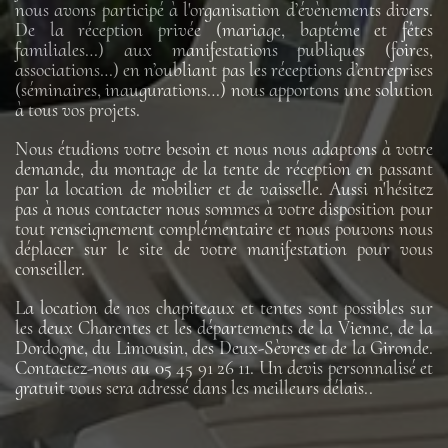
nous avons participé à l'organisation d’évènements divers.
De la réception privée (mariage, baptême et fêtes
familiales…) aux manifestations publiques (foires,
associations…) en n’oubliant pas les réceptions d’entreprises
(séminaires, inaugurations…) nous apportons une solution
à tous vos projets.
Nous étudions votre besoin et nous nous adaptons à votre
demande, du montage de la tente de réception en passant
par la location de mobilier et de vaisselle. Aussi n'hésitez
pas à nous contacter nous sommes à votre disposition pour
tout renseignement complémentaire et nous pouvons nous
déplacer sur le site de votre manifestation pour vous
conseiller.
La location de nos chapiteaux et tentes sont possibles sur
les deux Charentes et les départements de la Vienne, de la
Dordogne, du Limousin, des Deux-Sèvres et de la Gironde.
Contactez-nous au 05 45 91 26 11. Un devis personnalisé et
gratuit vous sera adressé dans les meilleurs délais..