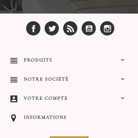
Facebook
Twitter
Rss
YouTube
Instagram
reorder

PRODUITS
reorder

NOTRE SOCIÉTÉ
account_box

VOTRE COMPTE
INFORMATIONS