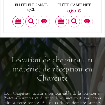
FLUTE ELEGANCE
FLÛTE CABERNET
LAN
13CL
Prix
0,60 €
Prix
0,30 €


Location de chapiteau et
matériel de réception en
Charente
Loca Chapiteau, acteur incontournable de la location en
Poitou-Charentes et à Angoulême met tout son savoir
faire à votre service. Au cours de ces dernières années,