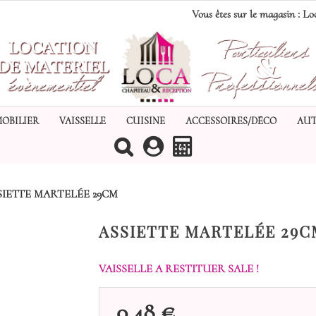
Vous êtes sur le magasin :
Loc
MOBILIER
VAISSELLE
CUISINE
ACCESSOIRES/DÉCO
AUT
(0)
SIETTE MARTELÉE 29CM
ASSIETTE MARTELÉE 29C
VAISSELLE A RESTITUER SALE !
0,48 €