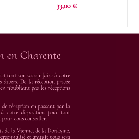
Prix
33,00 €
on en Charente
t tout son savoir faire à votre
s divers. De la réception privée
en n’oubliant pas les réceptions
de réception en passant par la
 à votre disposition pour tout
 pour vous conseiller.
ts de la Vienne, de la Dordogne,
rsonnalisé et gratuit vous sera