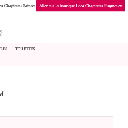
a Chapiteau Saintes
Aller sur la boutique Loca Chapiteau Puymoyen
RES
TOILETTES
M