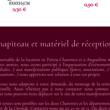
8X8XH5CM
Prix
0,90 €
Prix
0,30 €
hapiteau et matériel de récepti
urnable de la location en Poitou-Charentes et à Angoulême me
res années, nous avons participé à l'organisation d’évènement
liales…) aux manifestations publiques (foires, associations…) 
gurations…) nous apportons une solution à tous vos projets.
 nous nous adaptons à votre demande, du montage de la tente 
isselle. Aussi n'hésitez pas à nous contacter nous sommes
 nous pouvons nous déplacer sur le site de votre manifestation
t tentes sont possibles sur les deux Charentes et les départemen
t de la Gironde. Contactez-nous au 05 45 91 26 11. Un devis pe