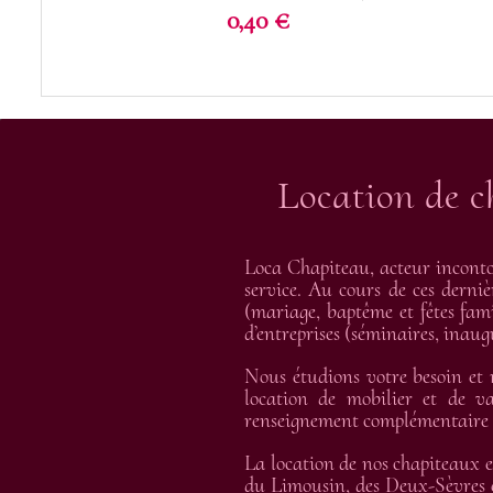
Prix
0,40 €
Location de c
Loca Chapiteau, acteur inconto
service. Au cours de ces derniè
(mariage, baptême et fêtes fami
d’entreprises (séminaires, inau
Nous étudions votre besoin et
location de mobilier et de va
renseignement complémentaire et
La location de nos chapiteaux e
du Limousin, des Deux-Sèvres e