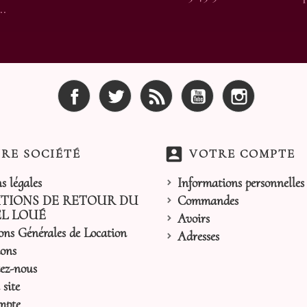
..
Facebook
Twitter
Rss
YouTube
Instagram
account_box
RE SOCIÉTÉ
VOTRE COMPTE
s légales
Informations personnelles
TIONS DE RETOUR DU
Commandes
L LOUÉ
Avoirs
ons Générales de Location
Adresses
ons
ez-nous
site
mpte