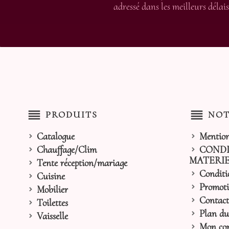
adressé dans les meilleurs délais
reorder
reorder
PRODUITS
NOT
Catalogue
Mention
Chauffage/Clim
CONDI
MATERIE
Tente réception/mariage
Conditi
Cuisine
Promoti
Mobilier
Contact
Toilettes
Plan du 
Vaisselle
Mon co