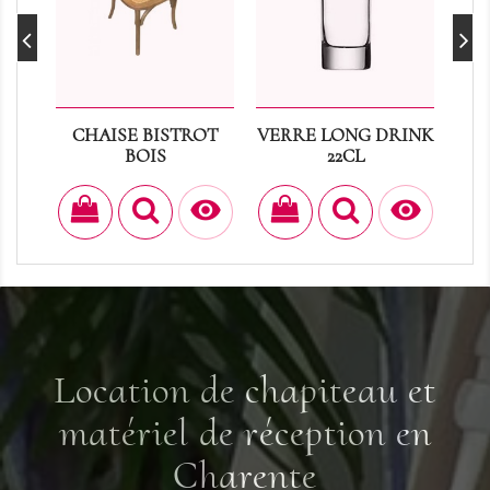
CHAISE BISTROT
VERRE LONG DRINK
BOIS
22CL
E
Prix
Prix
5,40 €
0,30 €


Location de chapiteau et
matériel de réception en
Charente