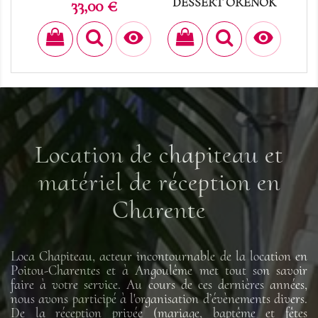
Prix
DESSERT ORENOK
D
33,00 €
Prix
0,30 €


Location de chapiteau et
matériel de réception en
Charente
Loca Chapiteau, acteur incontournable de la location en
Poitou-Charentes et à Angoulême met tout son savoir
faire à votre service. Au cours de ces dernières années,
nous avons participé à l'organisation d’évènements divers.
De la réception privée (mariage, baptême et fêtes