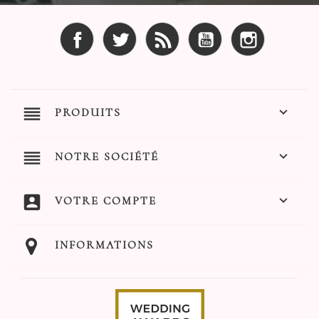
Facebook
Twitter
Rss
YouTube
Instagram
reorder

PRODUITS
reorder

NOTRE SOCIÉTÉ
account_box

VOTRE COMPTE
INFORMATIONS