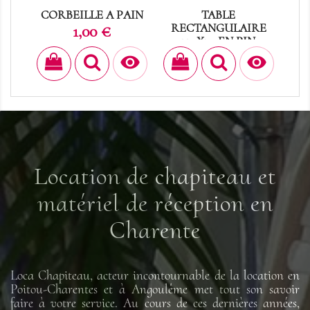
CORBEILLE A PAIN
TABLE
Prix
RECTANGULAIRE
AR
1,00 €
220X70 EN PIN
FO
Prix
8,95 €


Location de chapiteau et
matériel de réception en
Charente
Loca Chapiteau, acteur incontournable de la location en
Poitou-Charentes et à Angoulême met tout son savoir
faire à votre service. Au cours de ces dernières années,