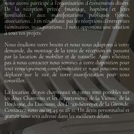
nous avons participé à l'organisation d’évènements divers.
De la réception privée (mariage, baptême et fêtes
familiales…) aux manifestations publiques (foires,
associations…) en n’oubliant pas les réceptions d’entreprises
(séminaires, inaugurations…) nous apportons une solution
à tous vos projets.
Nous étudions votre besoin et nous nous adaptons à votre
demande, du montage de la tente de réception en passant
par la location de mobilier et de vaisselle. Aussi n'hésitez
pas à nous contacter nous sommes à votre disposition pour
tout renseignement complémentaire et nous pouvons nous
déplacer sur le site de votre manifestation pour vous
conseiller.
La location de nos chapiteaux et tentes sont possibles sur
les deux Charentes et les départements de la Vienne, de la
Dordogne, du Limousin, des Deux-Sèvres et de la Gironde.
Contactez-nous au 05 45 91 26 11. Un devis personnalisé et
gratuit vous sera adressé dans les meilleurs délais..