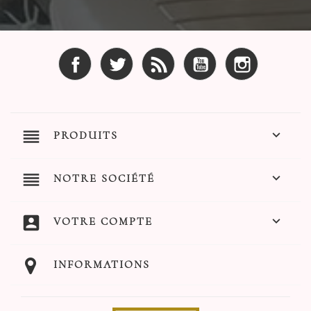
Facebook
Twitter
Rss
YouTube
Instagram
reorder

PRODUITS
reorder

NOTRE SOCIÉTÉ
account_box

VOTRE COMPTE
INFORMATIONS