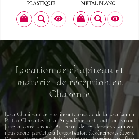
PLASTIQUE
METAL BLANC
Prix
Prix
2,10 €
2,30 €


Location de chapiteau et
matériel de réception en
Charente
Loca Chapiteau, acteur incontournable de la location en
Poitou-Charentes et à Angoulême met tout son savoir
faire à votre service. Au cours de ces dernières années,
nous avons participé à l'organisation d’évènements divers.