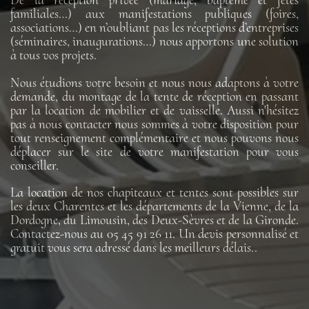
De la réception privée (mariage, baptême et fêtes
familiales…) aux manifestations publiques (foires,
associations…) en n’oubliant pas les réceptions d’entreprises
(séminaires, inaugurations…) nous apportons une solution
à tous vos projets.
Nous étudions votre besoin et nous nous adaptons à votre
demande, du montage de la tente de réception en passant
par la location de mobilier et de vaisselle. Aussi n'hésitez
pas à nous contacter nous sommes à votre disposition pour
tout renseignement complémentaire et nous pouvons nous
déplacer sur le site de votre manifestation pour vous
conseiller.
La location de nos chapiteaux et tentes sont possibles sur
les deux Charentes et les départements de la Vienne, de la
Dordogne, du Limousin, des Deux-Sèvres et de la Gironde.
Contactez-nous au 05 45 91 26 11. Un devis personnalisé et
gratuit vous sera adressé dans les meilleurs délais..