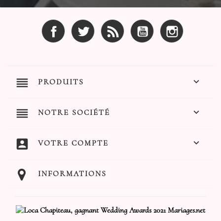
Facebook
Twitter
Rss
YouTube
Instagram
reorder

PRODUITS
reorder

NOTRE SOCIÉTÉ
account_box

VOTRE COMPTE
INFORMATIONS