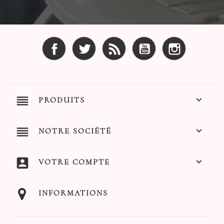
Facebook
Twitter
Rss
YouTube
Instagram
reorder

PRODUITS
reorder

NOTRE SOCIÉTÉ
account_box

VOTRE COMPTE
INFORMATIONS