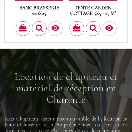
BANC BRASSERIE
TENTE GARDEN
FÛ
220X25
COTTAGE 5X5 - 25 M²
Prix
Prix
8,16 €
0,00 €


Location de chapiteau et
matériel de réception en
Charente
Loca Chapiteau, acteur incontournable de la location en
Poitou-Charentes et à Angoulême met tout son savoir
faire à votre service. Au cours de ces dernières années,