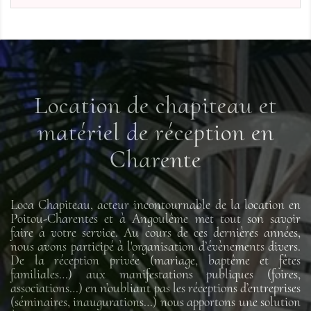
Location de chapiteau et
matériel de réception en
Charente
Loca Chapiteau, acteur incontournable de la location en
Poitou-Charentes et à Angoulême met tout son savoir
faire à votre service. Au cours de ces dernières années,
nous avons participé à l'organisation d’évènements divers.
De la réception privée (mariage, baptême et fêtes
familiales…) aux manifestations publiques (foires,
associations…) en n’oubliant pas les réceptions d’entreprises
(séminaires, inaugurations…) nous apportons une solution