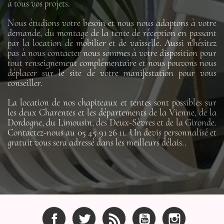
à tous vos projets.
Nous étudions votre besoin et nous nous adaptons à votre
demande, du montage de la tente de réception en passant
par la location de mobilier et de vaisselle. Aussi n'hésitez
pas à nous contacter nous sommes à votre disposition pour
tout renseignement complémentaire et nous pouvons nous
déplacer sur le site de votre manifestation pour vous
conseiller.
La location de nos chapiteaux et tentes sont possibles sur
les deux Charentes et les départements de la Vienne, de la
Dordogne, du Limousin, des Deux-Sèvres et de la Gironde.
Contactez-nous au 05 45 91 26 11. Un devis personnalisé et
gratuit vous sera adressé dans les meilleurs délais..
Facebook
Twitter
Rss
YouTube
Instagram