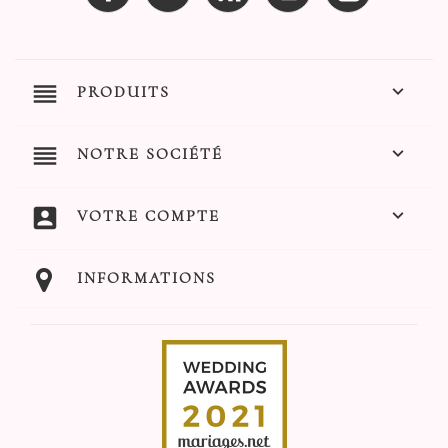
reorder

PRODUITS
reorder

NOTRE SOCIÉTÉ
account_box

VOTRE COMPTE
INFORMATIONS