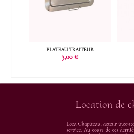
PLATEAU TRAITEUR
Prix
3,00 €
Location de c
Loca Chapiteau, acteur inconto
service. Au cours de ces derniè