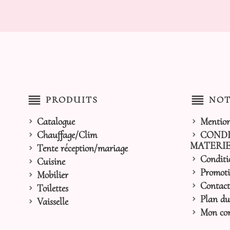
reorder
reorder
PRODUITS
NOT
Catalogue
Mention
Chauffage/Clim
CONDI
MATERIE
Tente réception/mariage
Conditi
Cuisine
Promoti
Mobilier
Contact
Toilettes
Plan du 
Vaisselle
Mon co