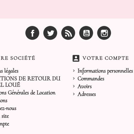
Facebook
Twitter
Rss
YouTube
Instagram
account_box
RE SOCIÉTÉ
VOTRE COMPTE
s légales
Informations personnelles
TIONS DE RETOUR DU
Commandes
L LOUÉ
Avoirs
ons Générales de Location
Adresses
ons
ez-nous
site
mpte