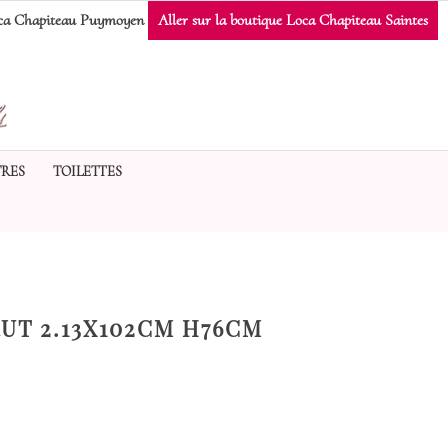
a Chapiteau Puymoyen
Aller sur la boutique Loca Chapiteau Saintes
RES
TOILETTES
UT 2.13X102CM H76CM