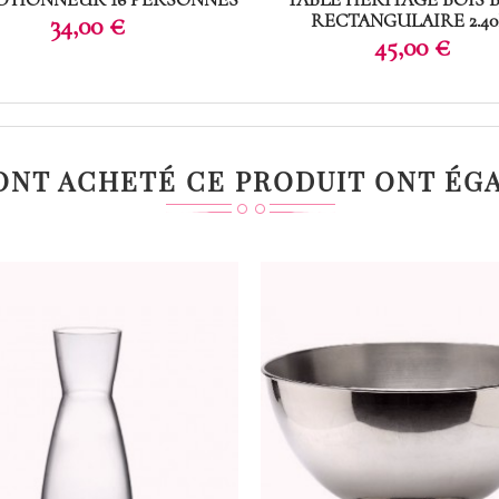
Prix
RECTANGULAIRE 2.4
34,00 €
Prix
45,00 €
 ONT ACHETÉ CE PRODUIT ONT ÉG