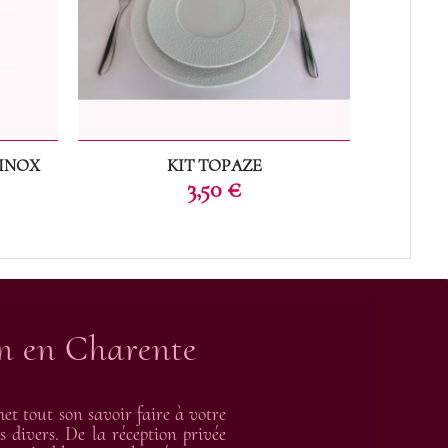
INOX
KIT TOPAZE
Prix
3,50 €
on en Charente
t tout son savoir faire à votre
s divers. De la réception privée