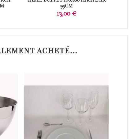
0M
95CM
Prix
13,00 €
ALEMENT ACHETÉ...