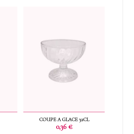
COUPE A GLACE 32CL
COUPE 
Prix
0,36 €