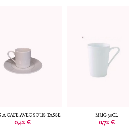
S A CAFE AVEC SOUS TASSE
MUG 30CL
Prix
Prix
0,42 €
0,72 €