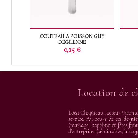
COUTEAU A POISSON GUY
DEGRENNE
Prix
0,25 €
Location de c
Loca Chapiteau, acteur inconto
service. Au cours de ces derniè
(mariage, baptême et fêtes fami
d’entreprises (séminaires, inau