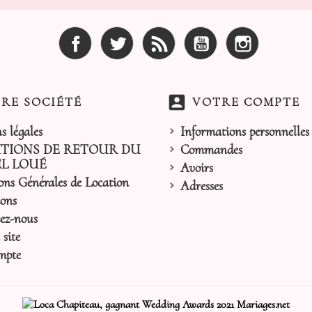
Facebook
Twitter
Rss
YouTube
Instagram
account_box
RE SOCIÉTÉ
VOTRE COMPTE
s légales
Informations personnelles
TIONS DE RETOUR DU
Commandes
L LOUÉ
Avoirs
ons Générales de Location
Adresses
ons
ez-nous
site
mpte