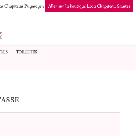
a Chapiteau Puymoyen
Aller sur la boutique Loca Chapiteau Saintes
RES
TOILETTES
TASSE