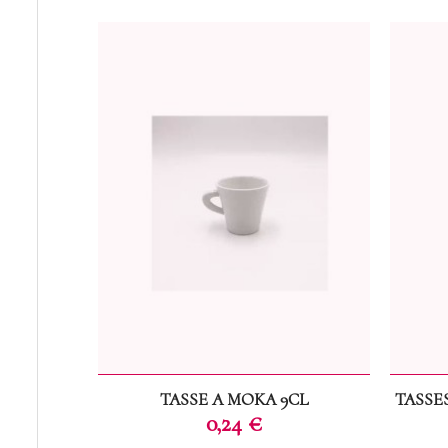
TASSE A MOKA 9CL
TASSE
Prix
0,24 €