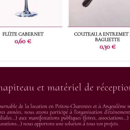
FLÛTE CABERNET
COUTEAU A ENTREMET 
Prix
BAGUETTE
0,60 €
Prix
0,30 €
hapiteau et matériel de récepti
urnable de la location en Poitou-Charentes et à Angoulême me
res années, nous avons participé à l'organisation d’évènement
liales…) aux manifestations publiques (foires, associations…) 
gurations…) nous apportons une solution à tous vos projets.