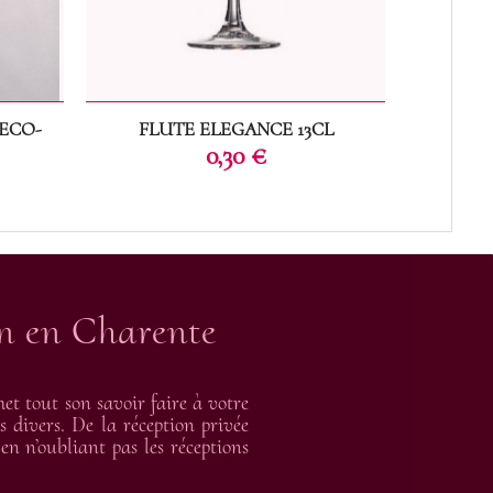
ECO-
FLUTE ELEGANCE 13CL
VER
Prix
0,30 €
on en Charente
t tout son savoir faire à votre
s divers. De la réception privée
en n’oubliant pas les réceptions