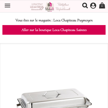

(0)
Vous êtes sur le magasin :
Loca Chapiteau Puymoyen
Aller sur la boutique Loca Chapiteau Saintes