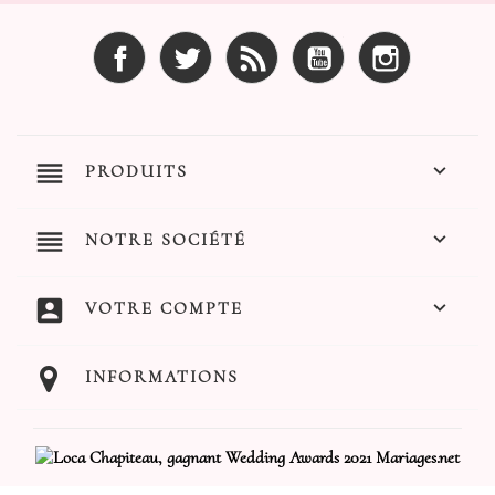
Facebook
Twitter
Rss
YouTube
Instagram
reorder

PRODUITS
reorder

NOTRE SOCIÉTÉ
account_box

VOTRE COMPTE
INFORMATIONS