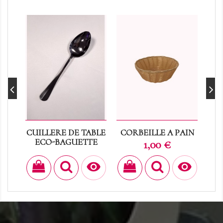
CUILLERE DE TABLE
CORBEILLE A PAIN
ECO-BAGUETTE
Prix
EN
1,00 €
Prix
0,30 €

