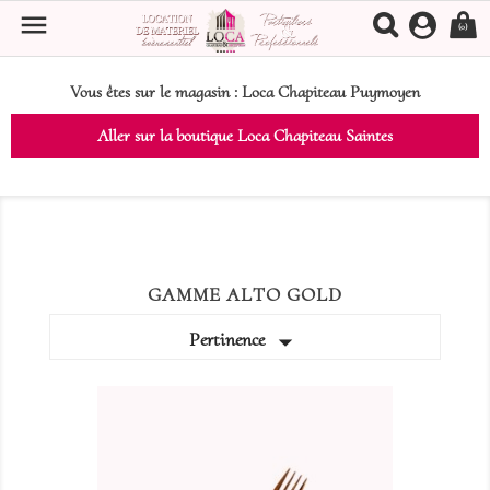

(0)
Vous êtes sur le magasin :
Loca Chapiteau Puymoyen
Aller sur la boutique Loca Chapiteau Saintes
GAMME ALTO GOLD

Pertinence