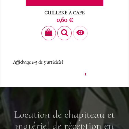
CUILLERE A CAFE
Prix
0,60 €

Affichage 1-5 de 5 article(s)
1
Location de chapiteau et
matériel de réception en