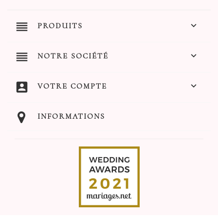
reorder

PRODUITS
reorder

NOTRE SOCIÉTÉ
account_box

VOTRE COMPTE
INFORMATIONS