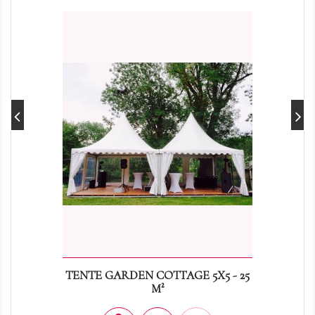
TENTE GARDEN COTTAGE 5X5 - 25
M²
Prix
0,00 €