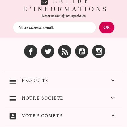
LETTRE
D'INFORMATIONS
Recevez nos offres spéciales
Facebook
Twitter
Rss
YouTube
Instagram
reorder

PRODUITS
reorder

NOTRE SOCIÉTÉ
account_box

VOTRE COMPTE