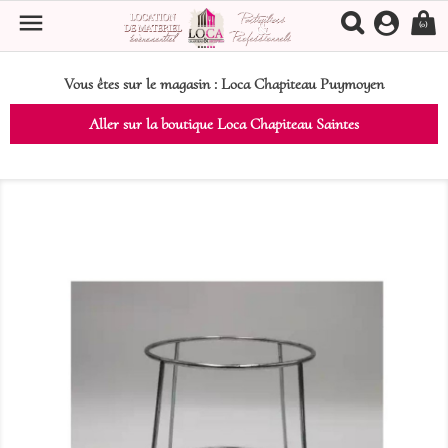

(0)
Vous êtes sur le magasin :
Loca Chapiteau Puymoyen
Aller sur la boutique Loca Chapiteau Saintes