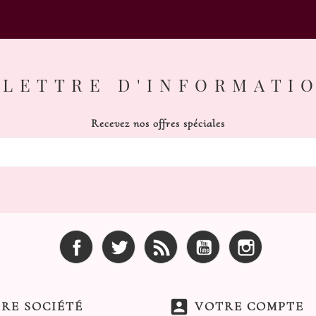
LETTRE D'INFORMATI
Recevez nos offres spéciales
Facebook
Twitter
Rss
YouTube
Instagram
account_box
RE SOCIÉTÉ
VOTRE COMPTE