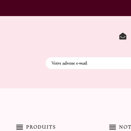
reorder
reorder
PRODUITS
NOT