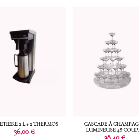
ETIERE 2 L + 2 THERMOS
CASCADE À CHAMPA
Prix
LUMINEUSE 48 COUP
36,00 €
Prix
38,40 €