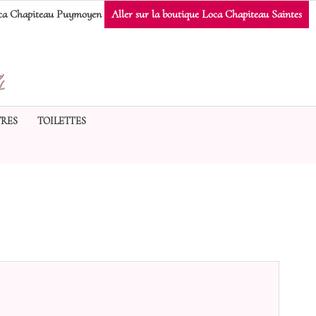
a Chapiteau Puymoyen
Aller sur la boutique Loca Chapiteau Saintes
RES
TOILETTES