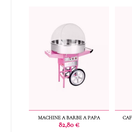
MACHINE A BARBE A PAPA
CAF
Prix
82,80 €