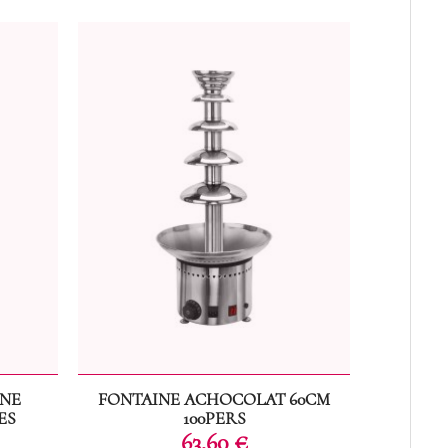
GNE
FONTAINE ACHOCOLAT 60CM
FONTA
ES
100PERS
Prix
63,60 €