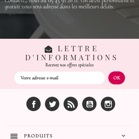
Contactez-nous au 05 45 91 26 11. Un devis personnalisé et
gratuit vous sera adressé dans les meilleurs délais..
LETTRE
D'INFORMATIONS
Recevez nos offres spéciales
Facebook
Twitter
Rss
YouTube
Instagram
reorder

PRODUITS