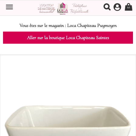

(0)
Vous êtes sur le magasin :
Loca Chapiteau Puymoyen
Aller sur la boutique Loca Chapiteau Saintes