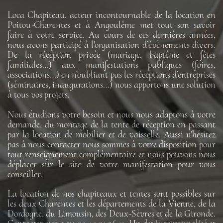
Loca Chapiteau, acteur incontournable de la location en
Poitou-Charentes et à Angoulême met tout son savoir
faire à votre service. Au cours de ces dernières années,
nous avons participé à l'organisation d’évènements divers.
De la réception privée (mariage, baptême et fêtes
familiales…) aux manifestations publiques (foires,
associations…) en n’oubliant pas les réceptions d’entreprises
(séminaires, inaugurations…) nous apportons une solution
à tous vos projets.
Nous étudions votre besoin et nous nous adaptons à votre
demande, du montage de la tente de réception en passant
par la location de mobilier et de vaisselle. Aussi n'hésitez
pas à nous contacter nous sommes à votre disposition pour
tout renseignement complémentaire et nous pouvons nous
déplacer sur le site de votre manifestation pour vous
conseiller.
La location de nos chapiteaux et tentes sont possibles sur
les deux Charentes et les départements de la Vienne, de la
Dordogne, du Limousin, des Deux-Sèvres et de la Gironde.