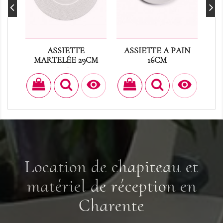
ASSIETTE
ASSIETTE A PAIN
V
MARTELÉE 29CM
16CM
Prix
Prix
0,48 €
0,30 €


Location de chapiteau et
matériel de réception en
Charente