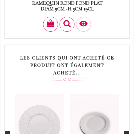
RAMEQUIN ROND FOND PLAT
DIAM 9CM -H 5CM 19CL
Prix
0,30 €

LES CLIENTS QUI ONT ACHETÉ CE
PRODUIT ONT ÉGALEMENT
ACHETÉ...