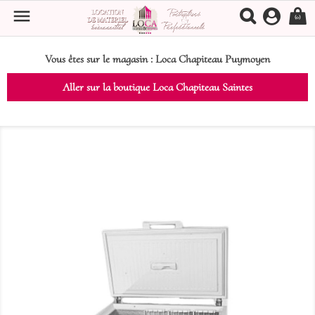

(0)
Vous êtes sur le magasin :
Loca Chapiteau Puymoyen
Aller sur la boutique Loca Chapiteau Saintes