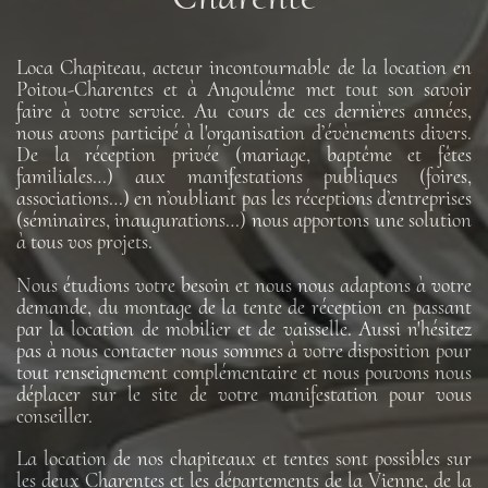
Loca Chapiteau, acteur incontournable de la location en
Poitou-Charentes et à Angoulême met tout son savoir
faire à votre service. Au cours de ces dernières années,
nous avons participé à l'organisation d’évènements divers.
De la réception privée (mariage, baptême et fêtes
familiales…) aux manifestations publiques (foires,
associations…) en n’oubliant pas les réceptions d’entreprises
(séminaires, inaugurations…) nous apportons une solution
à tous vos projets.
Nous étudions votre besoin et nous nous adaptons à votre
demande, du montage de la tente de réception en passant
par la location de mobilier et de vaisselle. Aussi n'hésitez
pas à nous contacter nous sommes à votre disposition pour
tout renseignement complémentaire et nous pouvons nous
déplacer sur le site de votre manifestation pour vous
conseiller.
La location de nos chapiteaux et tentes sont possibles sur
les deux Charentes et les départements de la Vienne, de la