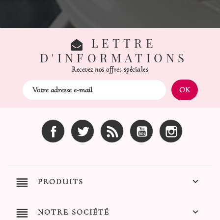
LETTRE
D'INFORMATIONS
Recevez nos offres spéciales
Facebook
Twitter
Rss
YouTube
Instagram
reorder

PRODUITS
reorder

NOTRE SOCIÉTÉ