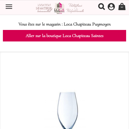

(0)
Vous êtes sur le magasin :
Loca Chapiteau Puymoyen
Aller sur la boutique Loca Chapiteau Saintes