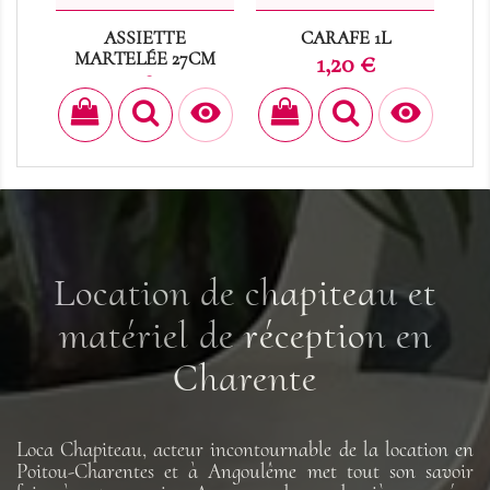
ASSIETTE
CARAFE 1L
CO
MARTELÉE 27CM
Prix
1,20 €
Prix
0,48 €


Location de chapiteau et
matériel de réception en
Charente
Loca Chapiteau, acteur incontournable de la location en
Poitou-Charentes et à Angoulême met tout son savoir