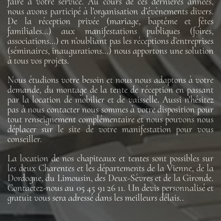
faire à votre service. Au cours de ces dernières années,
nous avons participé à l'organisation d’évènements divers.
De la réception privée (mariage, baptême et fêtes
familiales…) aux manifestations publiques (foires,
associations…) en n’oubliant pas les réceptions d’entreprises
(séminaires, inaugurations…) nous apportons une solution
à tous vos projets.
Nous étudions votre besoin et nous nous adaptons à votre
demande, du montage de la tente de réception en passant
par la location de mobilier et de vaisselle. Aussi n'hésitez
pas à nous contacter nous sommes à votre disposition pour
tout renseignement complémentaire et nous pouvons nous
déplacer sur le site de votre manifestation pour vous
conseiller.
La location de nos chapiteaux et tentes sont possibles sur
les deux Charentes et les départements de la Vienne, de la
Dordogne, du Limousin, des Deux-Sèvres et de la Gironde.
Contactez-nous au 05 45 91 26 11. Un devis personnalisé et
gratuit vous sera adressé dans les meilleurs délais..