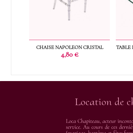
CHAISE NAPOLEON CRISTAL
TABLE 
Prix
4,80 €
Location de c
Loca Chapiteau, acteur inconto
service. Au cours de ces derniè