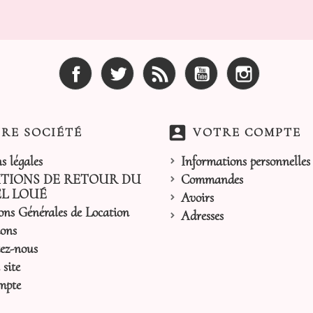
Facebook
Twitter
Rss
YouTube
Instagram
account_box
RE SOCIÉTÉ
VOTRE COMPTE
s légales
Informations personnelles
TIONS DE RETOUR DU
Commandes
L LOUÉ
Avoirs
ons Générales de Location
Adresses
ons
ez-nous
site
mpte