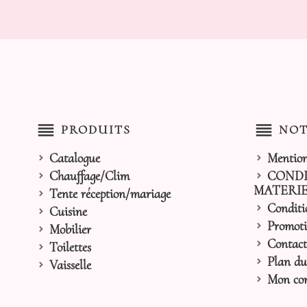
reorder
reorder
PRODUITS
NOT
Catalogue
Mention
Chauffage/Clim
CONDI
MATERIE
Tente réception/mariage
Conditi
Cuisine
Promoti
Mobilier
Contact
Toilettes
Plan du 
Vaisselle
Mon co