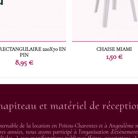
RECTANGULAIRE 220X70 EN
CHAISE MIAMI
PIN
Prix
1,50 €
Prix
8,95 €
hapiteau et matériel de récepti
urnable de la location en Poitou-Charentes et à Angoulême me
res années, nous avons participé à l'organisation d’évènement