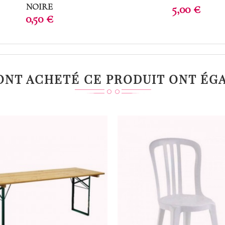
NOIRE
Prix
5,00 €
Prix
0,50 €
 ONT ACHETÉ CE PRODUIT ONT ÉG