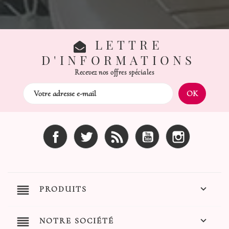
LETTRE
D'INFORMATIONS
Recevez nos offres spéciales
Facebook
Twitter
Rss
YouTube
Instagram
reorder

PRODUITS
reorder

NOTRE SOCIÉTÉ