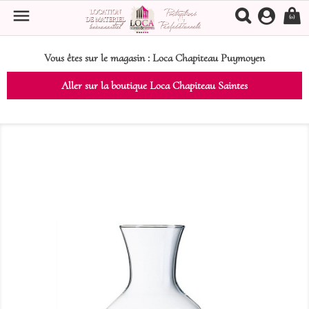

(0)
Vous êtes sur le magasin :
Loca Chapiteau Puymoyen
Aller sur la boutique Loca Chapiteau Saintes