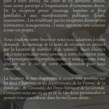
faire à votre service. Au cours de ces dernières années,
nous avons participé à l'organisation d’évènements divers.
De la réception privée (mariage, baptême et fêtes
familiales…) aux manifestations publiques (foires,
associations…) en n’oubliant pas les réceptions d’entreprises
(séminaires, inaugurations…) nous apportons une solution
à tous vos projets.
Nous étudions votre besoin et nous nous adaptons à votre
demande, du montage de la tente de réception en passant
par la location de mobilier et de vaisselle. Aussi n'hésitez
pas à nous contacter nous sommes à votre disposition pour
tout renseignement complémentaire et nous pouvons nous
déplacer sur le site de votre manifestation pour vous
conseiller.
La location de nos chapiteaux et tentes sont possibles sur
les deux Charentes et les départements de la Vienne, de la
Dordogne, du Limousin, des Deux-Sèvres et de la Gironde.
Contactez-nous au 05 45 91 26 11. Un devis personnalisé et
gratuit vous sera adressé dans les meilleurs délais..