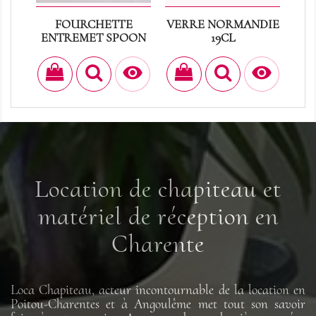
FOURCHETTE
VERRE NORMANDIE
C
ENTREMET SPOON
19CL
Prix
Prix
0,40 €
0,25 €


Location de chapiteau et
matériel de réception en
Charente
Loca Chapiteau, acteur incontournable de la location en
Poitou-Charentes et à Angoulême met tout son savoir