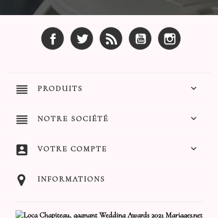
Facebook
Twitter
Rss
YouTube
Instagram
reorder

PRODUITS
reorder

NOTRE SOCIÉTÉ
account_box

VOTRE COMPTE
INFORMATIONS