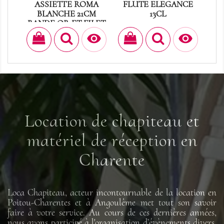
ASSIETTE ROMA
FLUTE ELEGANCE
M
BLANCHE 21CM
13CL
D
BANDE OR ET FILET
Prix
0,30 €
OR


Prix
0,40 €
Location de chapiteau et
matériel de réception en
Charente
Loca Chapiteau, acteur incontournable de la location en
Poitou-Charentes et à Angoulême met tout son savoir
faire à votre service. Au cours de ces dernières années,
nous avons participé à l'organisation d’évènements divers.