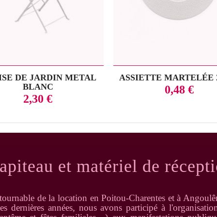
ISE DE JARDIN METAL
ASSIETTE MARTELÉE
BLANC
Prix
0,48 €
Prix
2,30 €
apiteau et matériel de récept
tournable de la location en Poitou-Charentes et à Angoulêm
es dernières années, nous avons participé à l'organisati