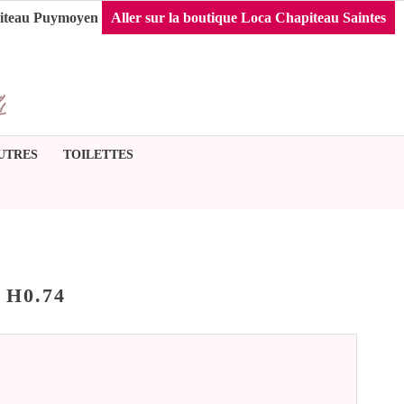
iteau Puymoyen
Aller sur la boutique Loca Chapiteau Saintes
UTRES
TOILETTES
H0.74