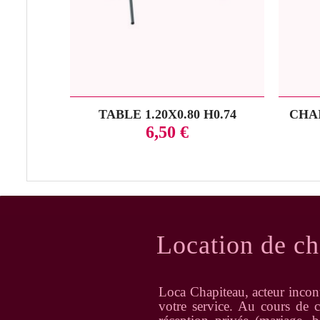
TABLE 1.20X0.80 H0.74
CHA
Prix
6,50 €
Location de ch
Loca Chapiteau, acteur incon
votre service. Au cours de c