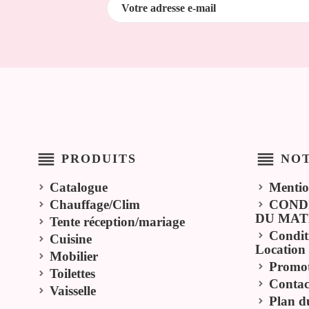
reorder
reorder
PRODUITS
NOT
Catalogue
Mentio
Chauffage/Clim
COND
DU MAT
Tente réception/mariage
Condit
Cuisine
Location
Mobilier
Promot
Toilettes
Contac
Vaisselle
Plan du