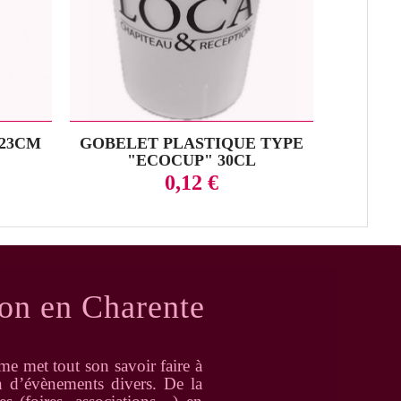
 23CM
GOBELET PLASTIQUE TYPE
CUILLE
"ECOCUP" 30CL
Prix
0,12 €
ion en Charente
e met tout son savoir faire à
on d’évènements divers. De la