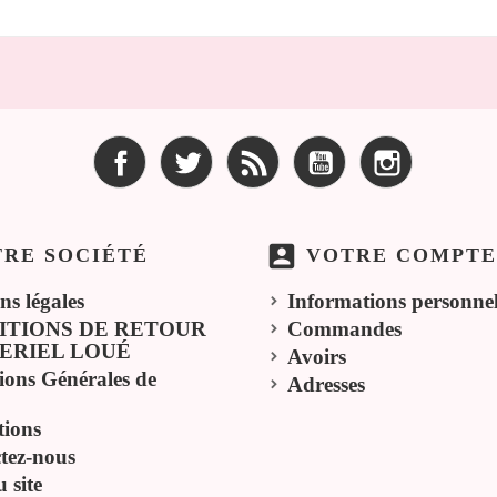
Facebook
Twitter
Rss
YouTube
Instagram
account_box
RE SOCIÉTÉ
VOTRE COMPTE
ns légales
Informations personnel
ITIONS DE RETOUR
Commandes
ERIEL LOUÉ
Avoirs
ions Générales de
Adresses
ions
tez-nous
 site