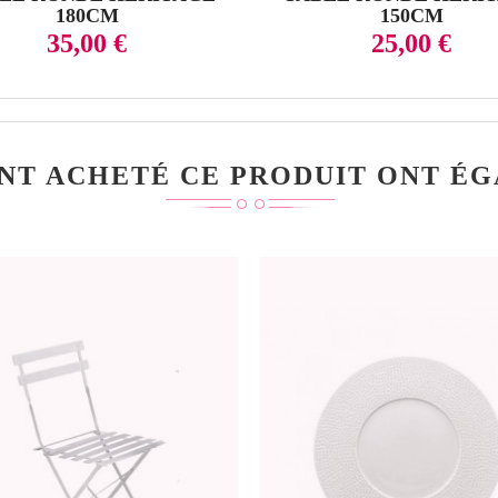
180CM
150CM
Prix
Prix
35,00 €
25,00 €
ONT ACHETÉ CE PRODUIT ONT ÉG