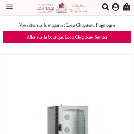

(0)
Vous êtes sur le magasin :
Loca Chapiteau Puymoyen
Aller sur la boutique Loca Chapiteau Saintes