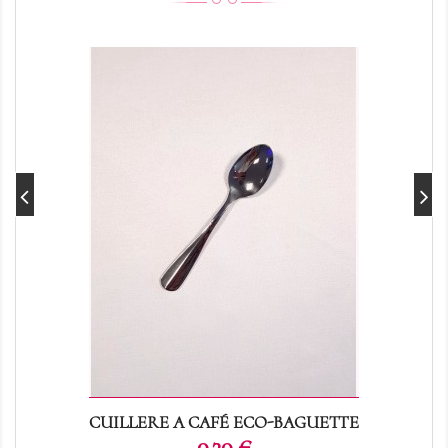
CUILLERE A CAFÉ ECO-BAGUETTE
Prix
0,30 €