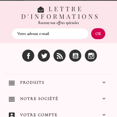
LETTRE
D'INFORMATIONS
Recevez nos offres spéciales
Facebook
Twitter
Rss
YouTube
Instagram
reorder

PRODUITS
reorder

NOTRE SOCIÉTÉ
account_box

VOTRE COMPTE